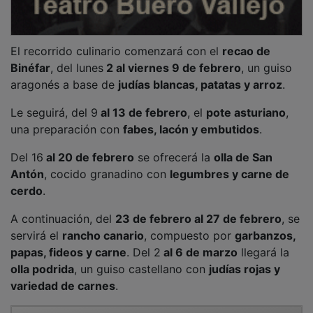
El recorrido culinario comenzará con el
recao de
Binéfar
, del lunes
2 al viernes 9 de febrero
, un guiso
aragonés a base de
judías blancas, patatas y arroz
.
Le seguirá, del 9
al 13 de febrero
, el
pote asturiano
,
una preparación con
fabes, lacón y embutidos
.
Del 16
al 20 de febrero
se ofrecerá la
olla de San
Antón
, cocido granadino con
legumbres y carne de
cerdo
.
A continuación, del
23 de febrero al 27 de febrero
, se
servirá el
rancho canario
, compuesto por
garbanzos,
papas, fideos y carne
. Del 2
al 6 de marzo
llegará la
olla podrida
, un guiso castellano con
judías rojas y
variedad de carnes
.
PUBLICIDAD