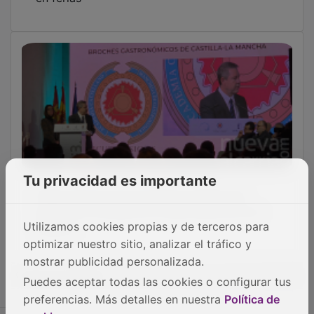
Tu privacidad es importante
Page anuncia que Azuqueca tendrá una
planta de montaje de coches eléctricos en
España
Utilizamos cookies propias y de terceros para
optimizar nuestro sitio, analizar el tráfico y
mostrar publicidad personalizada.
OTRAS NOTICIAS
Puedes aceptar todas las cookies o configurar tus
preferencias. Más detalles en nuestra
Política de