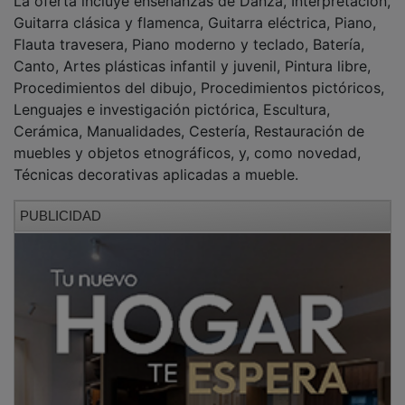
Guitarra clásica y flamenca, Guitarra eléctrica, Piano,
Flauta travesera, Piano moderno y teclado, Batería,
Canto, Artes plásticas infantil y juvenil, Pintura libre,
Procedimientos del dibujo, Procedimientos pictóricos,
Lenguajes e investigación pictórica, Escultura,
Cerámica, Manualidades, Cestería, Restauración de
muebles y objetos etnográficos, y, como novedad,
Técnicas decorativas aplicadas a mueble.
PUBLICIDAD
Talleres de verano
Por otra parte, entre el 29 de junio y el 16 de julio se
va a desarrollar una nueva edición de los Cursos de
Verano organizados por el área de Cultura del
Ayuntamiento de Azuqueca de Henares. La oferta
incluye cinco propuestas: "Fabrica tu propia