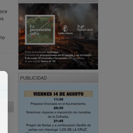
rece
os
cho
PUBLICIDAD