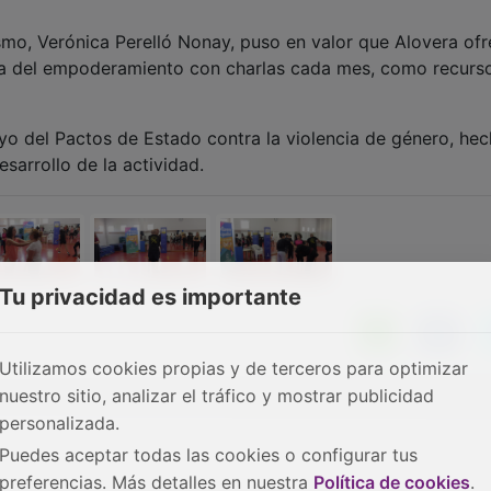
smo, Verónica Perelló Nonay, puso en valor que Alovera of
ma del empoderamiento con charlas cada mes, como recurs
yo del Pactos de Estado contra la violencia de género, he
esarrollo de la actividad.
Tu privacidad es importante
Utilizamos cookies propias y de terceros para optimizar
nuestro sitio, analizar el tráfico y mostrar publicidad
personalizada.
Puedes aceptar todas las cookies o configurar tus
preferencias. Más detalles en nuestra
Política de cookies
.