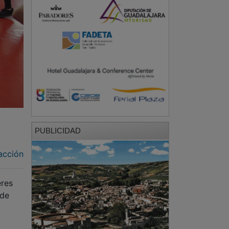
PUBLICIDAD
acción
eres
 de