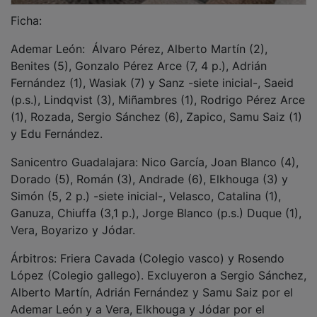
Ademar León y a Vera, Elkhouga y Jódar por el
Sanicentro Guadalajara.
Marcador cada cinco minutos: 1-4, 2-7, 4-11, 6-12, 9-
15, 11-17 (descanso), 13-20, 18-23, 22-25, 25-28, 30-
28, 34-31.
Palacio Municipal de los Deportes Urbano González
Escapa. 1.900 espectadores.
NOTICIAS RELACIONADAS