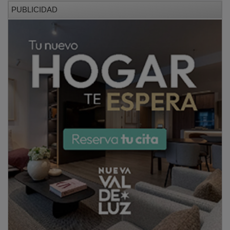
PUBLICIDAD
Ficha:
Ademar León: Álvaro Pérez, Alberto Martín (2),
Benites (5), Gonzalo Pérez Arce (7, 4 p.), Adrián
Fernández (1), Wasiak (7) y Sanz -siete inicial-, Saeid
(p.s.), Lindqvist (3), Miñambres (1), Rodrigo Pérez Arce
(1), Rozada, Sergio Sánchez (6), Zapico, Samu Saiz (1)
y Edu Fernández.
Sanicentro Guadalajara: Nico García, Joan Blanco (4),
Dorado (5), Román (3), Andrade (6), Elkhouga (3) y
Simón (5, 2 p.) -siete inicial-, Velasco, Catalina (1),
Ganuza, Chiuffa (3,1 p.), Jorge Blanco (p.s.) Duque (1),
Vera, Boyarizo y Jódar.
Árbitros: Friera Cavada (Colegio vasco) y Rosendo
López (Colegio gallego). Excluyeron a Sergio Sánchez,
Alberto Martín, Adrián Fernández y Samu Saiz por el