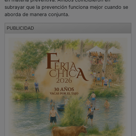
La primera ponencia corrió a cargo de
Francisco
Herraiz
, jefe de servicio de Seguridad y Salud Laboral
de la Junta en Guadalajara, que analizó la
accidentalidad en la hostelería en la provincia y las
principales deficiencias detectadas en las visitas
técnicas de prevención. Entre los riesgos más
habituales del sector citó
resbalones, torceduras de
tobillo, cortes, quemaduras y caídas
.
PUBLICIDAD