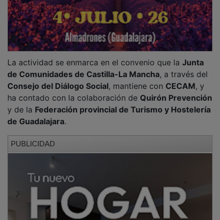
La actividad se enmarca en el convenio que la
Junta
de Comunidades de Castilla-La Mancha
, a través del
Consejo del Diálogo Social
, mantiene con
CECAM
, y
ha contado con la colaboración de
Quirón Prevención
y de la
Federación provincial de Turismo y Hostelería
de Guadalajara
.
PUBLICIDAD
La jornada fue inaugurada por el secretario general de
CEOE-CEPYME Guadalajara
,
Javier Arriola
, y por la
coordinadora regional de Seguridad,
Silvia Gómez
,
quien presentó el trabajo del
Instituto regional de
seguridad y salud laboral
, definido como un órgano
técnico con vocación de apoyo a los agentes sociales