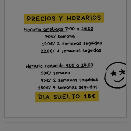
NOTICIAS RELACIONADAS
La alcaldesa de Guadalajara hace balance de
los tres años de “transformación de la
ciudad”