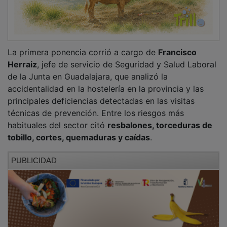
A continuación,
Lorena Horcajo
, coordinadora del
equipo técnico de la oficina de
Quirón Prevención
,
repasó los conceptos generales y los principales
riesgos laborales de la hostelería, recordando la
legislación básica aplicable, entre ella la
Ley 31/95
y
el
Real Decreto 486/97
, así como la obligación de los
empresarios de informar a los trabajadores sobre los
riesgos de sus puestos.