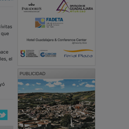
ívitas
o que
hace
es, el
PUBLICIDAD
ayó