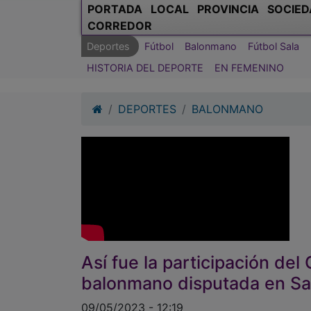
PORTADA
LOCAL
PROVINCIA
SOCIED
CORREDOR
Deportes
Fútbol
Balonmano
Fútbol Sala
HISTORIA DEL DEPORTE
EN FEMENINO
DEPORTES
BALONMANO
Así fue la participación del
balonmano disputada en S
09/05/2023 - 12:19