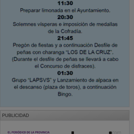
Mas informacion sobre las cookies
BASES CONCURSO FOTOGRAFÍA LAVANDA
OTROS ENLACES
Sistemas Integrales Cualificados
Entrada Bloggers
Aviso Legal
Configuración de Cookies
Empleo Trabajando.es
Tiempo: 0.0986 seg., Memoria Usada: 0.93 MB
Diseño web
Inweb
© 2015 - 2026
Volver arriba