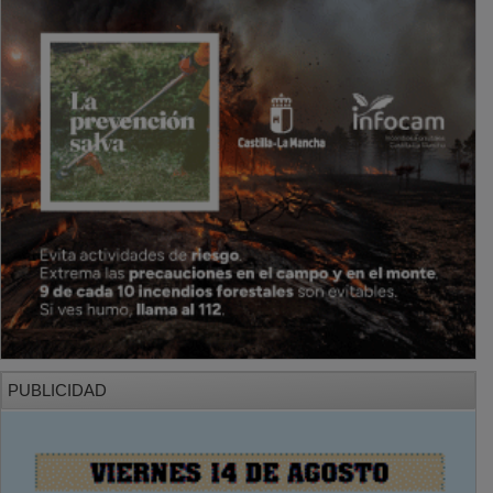
PUBLICIDAD
SECCIONES
Local
Provincia
Sociedad y Cultura
Región
Deportes
Economía
Opinión
NUEVA ALCARRIA
Quiénes somos
MÁS INFORMACIÓN
Aviso Legal
Política de Privacidad
Politica de Cookies