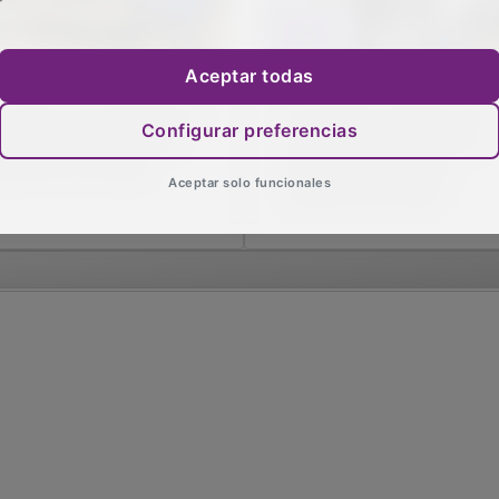
Aceptar todas
I Clima: de Cabanillas a
Las Fiestas de Mayo de
Configurar preferencias
 cima de la seguridad
Cabanillas contarán de
dustrial en Europa
nuevo con un Punto
Aceptar solo funcionales
Violeta en el Ferial