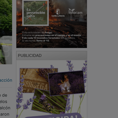
PUBLICIDAD
acción
e de
elos
halcón
daron