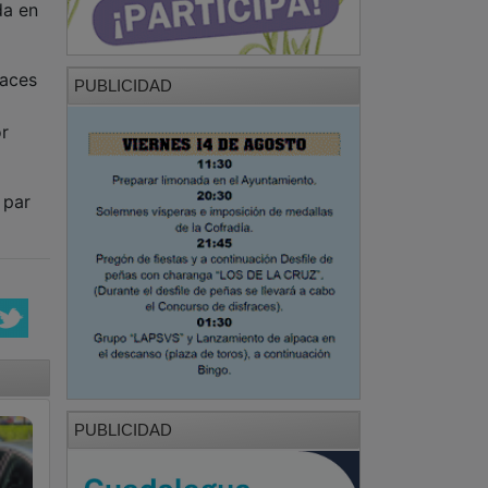
da en
paces
PUBLICIDAD
or
 par
PUBLICIDAD