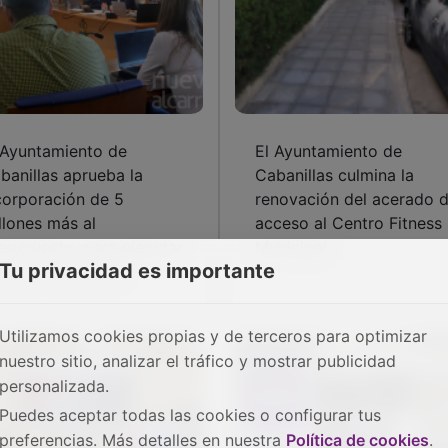
 Ayuntamiento de
El Ayuntamiento de
banillas aprueba la
Cabanillas culmina la
corporación de 5
renovación del acerado 
llones más al
acceso al Centro Fitness
esupuesto, para ejecutar
Municipal
Tu privacidad es importante
evas inversiones
Utilizamos cookies propias y de terceros para optimizar
nuestro sitio, analizar el tráfico y mostrar publicidad
personalizada.
Puedes aceptar todas las cookies o configurar tus
preferencias. Más detalles en nuestra
Política de cookies
.