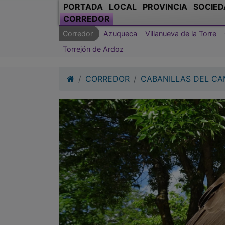
PORTADA
LOCAL
PROVINCIA
SOCIED
CORREDOR
Corredor
Azuqueca
Villanueva de la Torre
Torrejón de Ardoz
CORREDOR
CABANILLAS DEL C