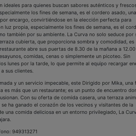
on ideales para quienes buscan sabores auténticos y frescos
 especialmente los fines de semana, es el cordero asado, un
por encargo, convirtiéndose en la elección perfecta para
on luz propia, especialmente los fines de semana, es el cor
ino también por su ambiente. La Curva no solo seduce por 
terraza cubierta, que proporciona sombra y comodidad, es 
l restaurante abre sus puertas de 8.30 de la mañana a 12.00
desayunos, comidas, cenas o simplemente un picoteo. Sin
s lunes por la tarde, lo que permite al equipo recargar en
a sus clientes.
mada y un servicio impecable, este Dirigido por Mika, una 
va es más que un restaurante; es un punto de encuentro do
 fusionan. Con su oferta de comida casera, una terraza ani
 se ha ganado el corazón de los vecinos y visitantes de la
de una comida deliciosa en un entorno privilegiado, La Curv
jara.
éfono: 949313271