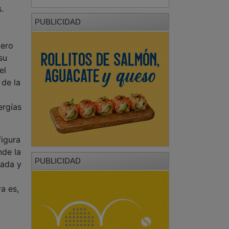
.
a
PUBLICIDAD
dero
su
el
 de la
ergías
figura
nde la
PUBLICIDAD
mada y
a es,