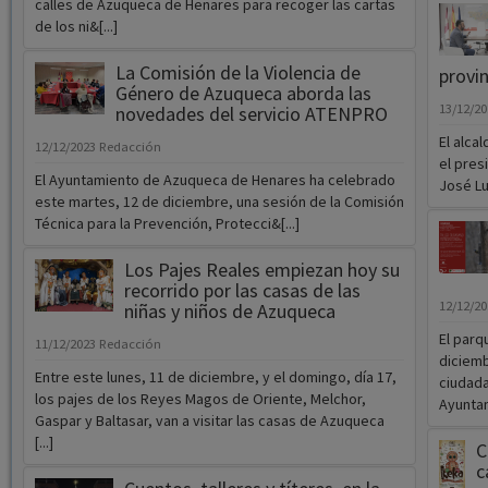
calles de Azuqueca de Henares para recoger las cartas
de los ni&[...]
La Comisión de la Violencia de
provi
Género de Azuqueca aborda las
13/12/2
novedades del servicio ATENPRO
El alca
12/12/2023
Redacción
el pres
El Ayuntamiento de Azuqueca de Henares ha celebrado
José Lu
este martes, 12 de diciembre, una sesión de la Comisión
Técnica para la Prevención, Protecci&[...]
Los Pajes Reales empiezan hoy su
recorrido por las casas de las
12/12/2
niñas y niños de Azuqueca
El parq
11/12/2023
Redacción
diciembr
Entre este lunes, 11 de diciembre, y el domingo, día 17,
ciudada
los pajes de los Reyes Magos de Oriente, Melchor,
Ayuntam
Gaspar y Baltasar, van a visitar las casas de Azuqueca
[...]
C
c