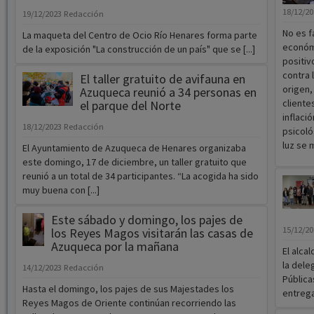
18/12/2
19/12/2023
Redacción
No es f
La maqueta del Centro de Ocio Río Henares forma parte
económ
de la exposición "La construcción de un país" que se [...]
positiv
contra 
El taller gratuito de avifauna en
origen,
Azuqueca reunió a 34 personas en
cliente
el parque del Norte
inflaci
18/12/2023
Redacción
psicoló
luz se 
El Ayuntamiento de Azuqueca de Henares organizaba
este domingo, 17 de diciembre, un taller gratuito que
reunió a un total de 34 participantes. “La acogida ha sido
muy buena con [...]
Este sábado y domingo, los pajes de
15/12/2
los Reyes Magos visitarán las casas de
Azuqueca por la mañana
El alca
la dele
14/12/2023
Redacción
Pública
Hasta el domingo, los pajes de sus Majestades los
entrega
Reyes Magos de Oriente continúan recorriendo las