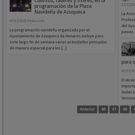
Cuentos, talleres y títeres, en la
11/12/2
programación de la Plaza
Navideña de Azuqueca
La Asoc
Profesi
07/12/2023
Redacción
del Ayu
La programación navideña organizada por el
jueves 2
Ayuntamiento de Azuqueca de Henares incluye para
este largo fin de semana varias actividades pensadas
de manera especial para los [...]
para 
05/12/2
El alca
importa
todas l
terreno 
Anterior
46
47
48