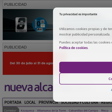
PUBLICIDAD
Tu privacidad es importante
Utilizamos cookies propias y de terc
mostrar publicidad personalizada.
Puedes aceptar todas las cookies o
PUBLICIDAD
Política de cookies
.
Co
PORTADA
LOCAL
PROVINCIA
SOCIEDAD Y CULTURA
REGI
Corredor
Azuqueca
Villanueva de la Torre
Cabanillas del Campo
Meco