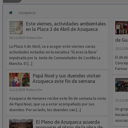
Azuqueca
Este viernes, actividades ambientales
en la Plaza 3 de Abril de Azuqueca
26/12/2023
Redacción
de Gu
La Plaza 3 de Abril, va a acoger este viernes varias
22/12/2
actividades incluidas en la iniciativa 'Tú eres la llave'
El alca
impulsada por la Junta de Comunidades de Castilla-La
Concepc
Mancha. El [...]
Farmacé
Papá Noel y sus duendes visitan
Azuqueca este fin de semana
21/12/2023
Redacción
Azuqueca de Henares recibe este fin de semana la visita
21/12/2
de Papá Noel, que va a estar acompañado por sus
Un grup
duendes. Por un lado, los duendes van [...]
Iniciac
asociaci
El Pleno de Azuqueca acuerda
prorrogar el plazo de la obra de