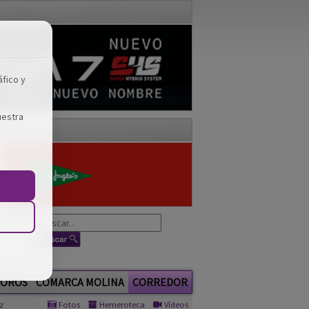
áfico y
uestra
OROS
COMARCA MOLINA
CORREDOR
z
Fotos
Hemeroteca
Vídeos