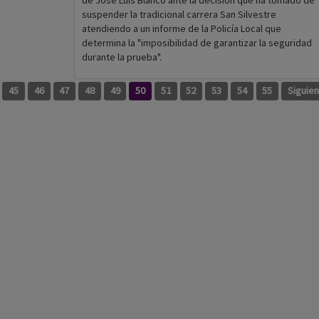
de José Luis Blanco ante la decisión que ha tomado de
suspender la tradicional carrera San Silvestre
atendiendo a un informe de la Policía Local que
determina la "imposibilidad de garantizar la seguridad
durante la prueba".
45
46
47
48
49
50
51
52
53
54
55
Siguie