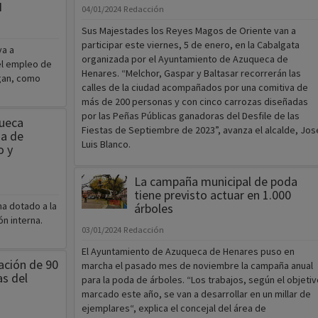
I
04/01/2024
Redacción
Sus Majestades los Reyes Magos de Oriente van a
participar este viernes, 5 de enero, en la Cabalgata
va a
organizada por el Ayuntamiento de Azuqueca de
el empleo de
Henares. “Melchor, Gaspar y Baltasar recorrerán las
ngan, como
calles de la ciudad acompañados por una comitiva de
más de 200 personas y con cinco carrozas diseñadas
por las Peñas Públicas ganadoras del Desfile de las
queca
Fiestas de Septiembre de 2023”, avanza el alcalde, Jos
ma de
Luis Blanco.
o y
La campaña municipal de poda
tiene previsto actuar en 1.000
a dotado a la
árboles
n interna.
03/01/2024
Redacción
El Ayuntamiento de Azuqueca de Henares puso en
eación de 90
marcha el pasado mes de noviembre la campaña anual
as del
para la poda de árboles. “Los trabajos, según el objetiv
marcado este año, se van a desarrollar en un millar de
ejemplares“, explica el concejal del área de