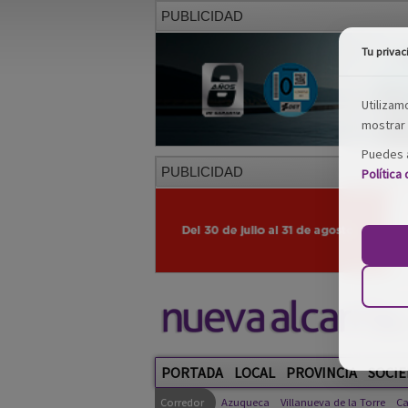
PUBLICIDAD
Tu privac
Utilizam
mostrar 
Puedes a
PUBLICIDAD
Política
PORTADA
LOCAL
PROVINCIA
SOCIE
Corredor
Azuqueca
Villanueva de la Torre
Ca