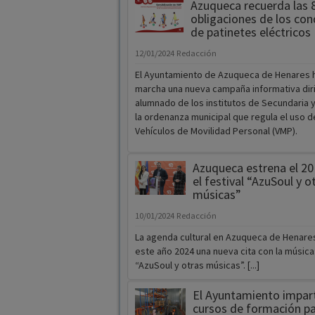
Azuqueca recuerda las 
obligaciones de los co
de patinetes eléctricos
12/01/2024
Redacción
El Ayuntamiento de Azuqueca de Henares 
marcha una nueva campaña informativa diri
alumnado de los institutos de Secundaria 
la ordenanza municipal que regula el uso d
Vehículos de Movilidad Personal (VMP).
Azuqueca estrena el 20
el festival “AzuSoul y o
músicas”
10/01/2024
Redacción
La agenda cultural en Azuqueca de Henare
este año 2024 una nueva cita con la música: 
“AzuSoul y otras músicas”. [...]
El Ayuntamiento impart
cursos de formación pa