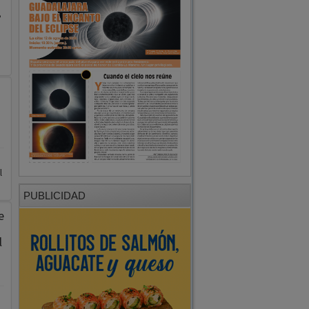
,
l
PUBLICIDAD
e
l