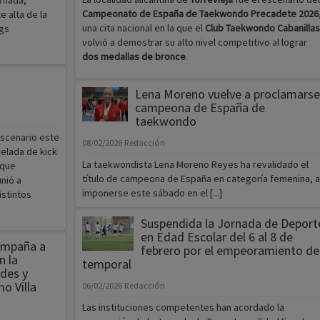
rnada,
Campeonato de España de Taekwondo Precadete 2026
 alta de la
una cita nacional en la que el
Club Taekwondo Cabanillas
ngs
volvió a demostrar su alto nivel competitivo al lograr
dos medallas de bronce
.
Lena Moreno vuelve a proclamarse
campeona de España de
taekwondo
escenario este
08/02/2026
Redacción
velada de kick
La taekwondista Lena Moreno Reyes ha revalidado el
 que
título de campeona de España en categoría femenina, a
nió a
imponerse este sábado en el [...]
istintos
Suspendida la Jornada de Deport
en Edad Escolar del 6 al 8 de
compaña a
febrero por el empeoramiento de
n la
temporal
ades y
o Villa
06/02/2026
Redacción
Las instituciones competentes han acordado la