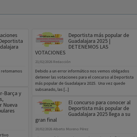
aciones
Deportista más popular de
 Deportista
Guadalajara 2025 |
dalajara
DETENEMOS LAS
VOTACIONES
21/02/2026
Redacción
s, retomamos
Debido a un error informático nos vemos obligados
detener las votaciones para el concurso al Deportista
más popular de Guadalajara 2025. Una vez quede
subsanado, las [...]
r-Barça y
s,
El concurso para conocer al
r Nueva
Deportista más popular de
pulares
Guadalajara 2025 llega a su
gran final
20/02/2026
Alberto Moreno Pérez
rtivo