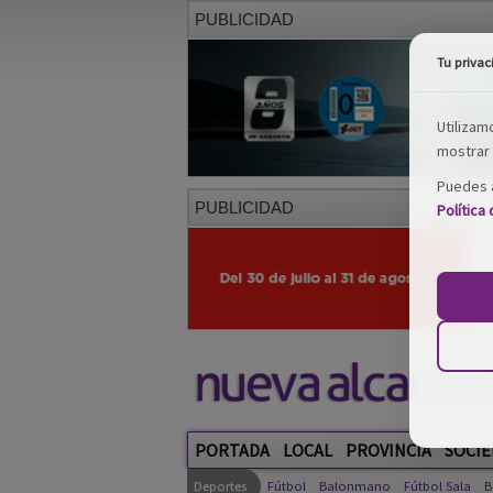
PUBLICIDAD
Tu privac
Utilizam
mostrar 
Puedes a
PUBLICIDAD
Política
PORTADA
LOCAL
PROVINCIA
SOCIE
Deportes
Fútbol
Balonmano
Fútbol Sala
B