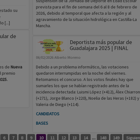
suspensión de la Jornada de Deporte en Edad Escolar
prevista para el fin de semana del 6 al 8 de febrero de
festado su
2026, debido al temporal que afecta a la región y al
e
agravamiento de la situación hidrológica en Castilla-La
 [...]
Mancha.
ular de
Deportista más popular de
Guadalajara 2025 | FINAL
06/02/2026
Alberto Moreno
res de
Nueva
Debido a un problema informático, las votaciones
l premio
quedaron interrumpidas en la noche del viernes.
025.
Retomamos el concurso. A los votos finales hay que
sumarles los que se habían registrado antes de la
incidencia detectada: Luismi López (+412), Álex Chiarron
(+271), Jorge Blanco (+220), Noelia de las Heras (+182) y
Valeria de Diego (+114).
CANDIDATOS
BASES
...
6
7
8
9
10
11
12
13
14
148
149
Siguie