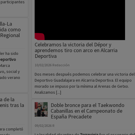
 participantes
lla-La
cida como
 Regional
Celebramos la victoria del Dépor y
aprendemos tiro con arco en Alcarria
der ha sido
Deportiva
Deportivo
 Marca
10/02/2026
Redacción
o, social y
Dos meses después podemos celebrar una victoria del
sado verano
Deportivo Guadalajara en Alcarria Deportiva. El equipo
morado se impuso por la mínima al Arenas de Getxo.
Analizamos [...]
a de la
enis tras la
Doble bronce para el Taekwondo
Cabanillas en el Campeonato de
España Precadete
09/02/2026
R
jara completó
La localidad alicantina de
Torrevieja
fue el escenario del