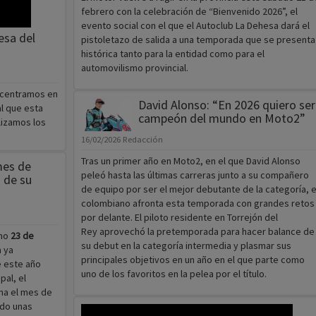
febrero con la celebración de “Bienvenido 2026”, el
evento social con el que el Autoclub La Dehesa dará el
esa del
pistoletazo de salida a una temporada que se presenta
histórica tanto para la entidad como para el
automovilismo provincial.
s centramos en
David Alonso: “En 2026 quiero ser
l que esta
campeón del mundo en Moto2”
lizamos los
16/02/2026
Redacción
Tras un primer año en Moto2, en el que David Alonso
mes de
peleó hasta las últimas carreras junto a su compañero
 de su
de equipo por ser el mejor debutante de la categoría, e
colombiano afronta esta temporada con grandes retos
por delante. El piloto residente en Torrejón del
Rey aprovechó la pretemporada para hacer balance de
imo
23 de
su debut en la categoría intermedia y plasmar sus
a ya
principales objetivos en un año en el que parte como
e este año
uno de los favoritos en la pelea por el título.
pal, el
na el mes de
ndo unas