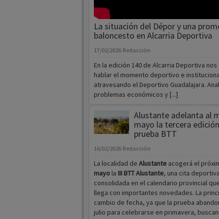
La situación del Dépor y una prom
baloncesto en Alcarria Deportiva
17/02/2026
Redacción
En la edición 140 de Alcarria Deportiva no
hablar el momento deportivo e instituciona
atravesando el Deportivo Guadalajara. Ana
problemas económicos y [...]
Alustante adelanta al 
mayo la tercera edición
prueba BTT
16/02/2026
Redacción
La localidad de
Alustante
acogerá el próx
mayo
la
III BTT Alustante
, una cita deportiv
consolidada en el calendario provincial qu
llega con importantes novedades. La princi
cambio de fecha, ya que la prueba abando
julio para celebrarse en primavera, busca