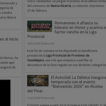
Cinco candidatos se juegan el premio en la última ronda
 Destacado y
del concurso de
Nueva Alcarria
. La solución: el próximo
tegoría de
27 de febrero.
zo sendos
lares Nueva
Romanones A afianza su
liderato en Honor y acaricia e
factor cancha en la Liga
Provincial
s al inicio
18/02/2026
Redacción
Este fin de semana se ha disputado la duodécima
jornada de la
Liga Provincial de Frontenis de
id Alonso, ha
Guadalajara
, una cita que empieza a perfilar el
rmando que
desenlace de la fase regular en sus distintas categorías
inaugural de
El Autoclub La Dehesa inaugur
temporada con el evento
“Bienvenido 2026” en Alcolea
del Pinar
17/02/2026
Redacción
El motor vuelve a rugir en la provincia este sábado 21 d