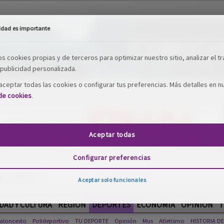
idad es importante
os cookies propias y de terceros para optimizar nuestro sitio, analizar el tr
publicidad personalizada.
ceptar todas las cookies o configurar tus preferencias. Más detalles en n
 de cookies
.
Aceptar todas
Configurar preferencias
Aceptar solo funcionales
DAD Y CULTURA
REGIÓN
DEPORTES
ECONOMÍA
OPINIÓN
T
aloncesto
Polideportivo
TU DEPORTE
Opinión
Mus
Atletismo
HISTORIA D