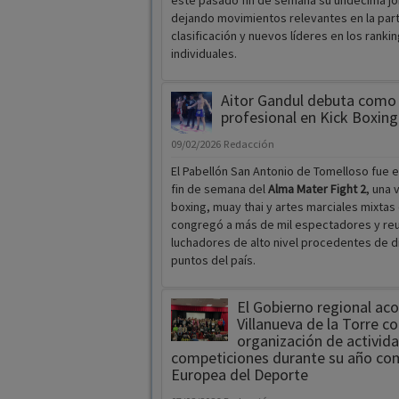
este pasado fin de semana su undécima jo
dejando movimientos relevantes en la parte
clasificación y nuevos líderes en los ranki
individuales.
Aitor Gandul debuta como
profesional en Kick Boxing
09/02/2026
Redacción
El Pabellón San Antonio de Tomelloso fue 
fin de semana del
Alma Mater Fight 2
, una 
boxing, muay thai y artes marciales mixtas
congregó a más de mil espectadores y reu
luchadores de alto nivel procedentes de d
puntos del país.
El Gobierno regional a
Villanueva de la Torre co
organización de activid
competiciones durante su año com
Europea del Deporte