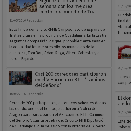
Sigüenza contará el fin de
semana con los mejores
10/05/2
pilotos del mundo de Trial
Guadala
11/05/2016
Redacción
final d
Absolut
Este fin de semana el RFME Campeonato de España de
femenin
Trial se citará en la provincia de Guadalajara. En la Lastra
seguntina competirán los que, probablemente sean en
la actualidad los mejores pilotos mundiales de la
disciplina, Toni Bou, Adam Raga, Albert Cabestany o
Jeroni Fajardo
09/05/2
Casi 200 corredores participaron
La prue
en el V Encuentro BTT ‘Caminos
complet
del Señorío’
10/05/2016
Redacción
El dom
Cerca de 200 participantes, auténticos valientes dadas
ajedre
las condiciones del tiempo, acudieron a Molina de
06/05/2
Aragón para participar en el V Encuentro BTT “Caminos
del Señorío”, cuarta prueba del Circuito MTB Diputación
Este do
de Guadalajara, que se saldó con la victoria del Alberto
Palacio