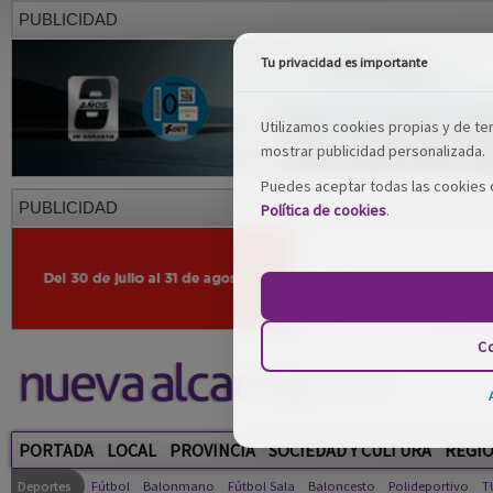
PUBLICIDAD
Tu privacidad es importante
Utilizamos cookies propias y de terc
mostrar publicidad personalizada.
Puedes aceptar todas las cookies o
PUBLICIDAD
Política de cookies
.
Co
PORTADA
LOCAL
PROVINCIA
SOCIEDAD Y CULTURA
REGI
Deportes
Fútbol
Balonmano
Fútbol Sala
Baloncesto
Polideportivo
T