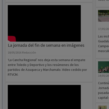
17/05/2
Las ins
Guadala
La jornada del fin de semana en imágenes
Campeon
masculi
18/05/2016
Redacción
‘La Cancha Regional’ nos deja esta semana el empate
entre Toledo y Deportivo y los resúmenes de los
partidos de Azuqueca y Marchamalo. Video cedido por
RTVCM.
14/05/2
Continú
Jornad
pasada 
capital 