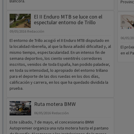
Bancora.
Provinci
El II Enduro MTB se luce con el
espectular entorno de Trillo
09/05/2016
Redacción
06/05/2
El entorno de Trillo acogió el II Enduro MTB disputado en
la localidad ribereña, al que la lluvia añadió dificultad y, al
El próx
mismo tiempo, espectacularidad. En un intenso fin de
en el P
semana deportivo, los ciento veintitrés corredores
inscritos, venidos de toda España, han podido paladear,
en toda su intensidad, lo apropiado del entorno trillano
para el deporte de las dos ruedas en los dos días,
calificación y carrera, en los que ha quedado dividida la
prueba.
Ruta motera BMW
06/05/2016
Redacción
Este sábado, 7 de mayo, el concesionario BMW
Autopremier organiza una ruta motera hasta el pantano