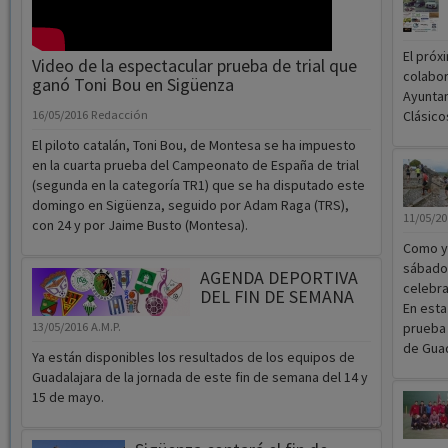
El próx
Video de la espectacular prueba de trial que
colabor
ganó Toni Bou en Sigüenza
Ayuntam
16/05/2016
Redacción
Clásico
El piloto catalán, Toni Bou, de Montesa se ha impuesto
en la cuarta prueba del Campeonato de España de trial
(segunda en la categoría TR1) que se ha disputado este
domingo en Sigüenza, seguido por Adam Raga (TRS),
11/05/2
con 24 y por Jaime Busto (Montesa).
Como ya
sábado 
AGENDA DEPORTIVA
celebra
DEL FIN DE SEMANA
En esta
13/05/2016
A.M.P.
prueba 
de Guad
Ya están disponibles los resultados de los equipos de
Guadalajara de la jornada de este fin de semana del 14 y
15 de mayo.