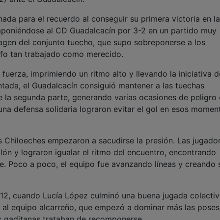
ada para el recuerdo al conseguir su primera victoria en la
imponiéndose al CD Guadalcacín por 3-2 en un partido muy
magen del conjunto tuecho, que supo sobreponerse a los
nfo tan trabajado como merecido.
uerza, imprimiendo un ritmo alto y llevando la iniciativa 
antada, el Guadalcacín consiguió mantener a las tuechas
e la segunda parte, generando varias ocasiones de peligro 
 una defensa solidaria lograron evitar el gol en esos momen
os Chiloeches empezaron a sacudirse la presión. Las jugado
lón y lograron igualar el ritmo del encuentro, encontrando
te. Poco a poco, el equipo fue avanzando líneas y creando 
 12, cuando Lucía López culminó una buena jugada colecti
ad al equipo alcarreño, que empezó a dominar más las pose
las gaditanas trataban de recomponerse.