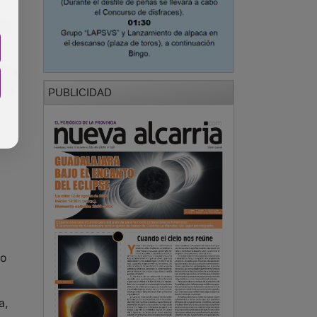
ado
stra
d a
PUBLICIDAD
ío
a,