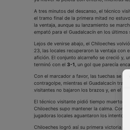
A tres minutos del descanso, el técnico vis
el tramo final de la primera mitad no estu
la ventaja, aunque su lanzamiento se march
empató para el Guadalcacín en los últimos
Lejos de venirse abajo, el Chiloeches volvi
23, las locales recuperaron la ventaja con 
afición. El conjunto alcarreño se creció y
terminó con el
3
-1
, un gol que parecía encar
Con el marcador a favor, las tuechas se mo
contragolpe, mientras el Guadalcacín trata
visitantes no bajaron los brazos y, en el mi
El técnico visitante pidió tiempo muerto en
Chiloeches supo mantener la calma. Con un
jugadoras locales aguantaron los intentos del
Chiloeches logró así su primera victoria en 