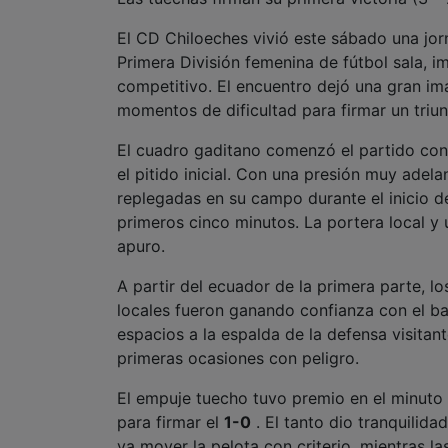
El CD Chiloeches vivió este sábado una jorn
Primera División femenina de fútbol sala, 
competitivo. El encuentro dejó una gran i
momentos de dificultad para firmar un triu
El cuadro gaditano comenzó el partido con f
el pitido inicial. Con una presión muy adel
replegadas en su campo durante el inicio d
primeros cinco minutos. La portera local y
apuro.
A partir del ecuador de la primera parte, l
locales fueron ganando confianza con el ba
espacios a la espalda de la defensa visitan
primeras ocasiones con peligro.
El empuje tuecho tuvo premio en el minuto
para firmar el
1-0
. El tanto dio tranquilid
ya mover la pelota con criterio, mientras 