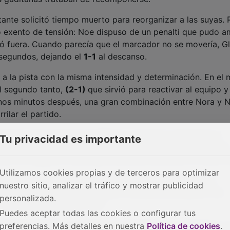
itante solicitó tiempo muerto para reorganizar a las suyas. 
vo exento de tensión: Noe dispuso de un penalti que pudo a
ó fuera. Cuando parecía que el marcador no se movería, Gl
 segundos, dejando el
1-1
al descanso.
ó a la pista con la misma intensidad y determinación. En el 
el segundo tanto,
(2-1)
que sirvió para reactivar al equipo y 
, unos minutos después, una gran combinación entre Nora y 
rilar el partido.
straron más seguras en defensa y buscaron sentenciar al
Tu privacidad es importante
ba de acortar distancias con más corazón que claridad. Las
nuto 35, lograron el
3-2
que devolvía la emoción al tramo fi
Utilizamos cookies propias y de terceros para optimizar
 el minuto 38 para preparar los últimos ataques, pero el
nuestro sitio, analizar el tráfico y mostrar publicidad
a defensa ordenada y el apoyo constante del público, las
personalizada.
 rival hasta el pitido final.
Puedes aceptar todas las cookies o configurar tus
Primera División, un triunfo muy especial por el esfuerzo y 
preferencias. Más detalles en nuestra
Política de cookies
.