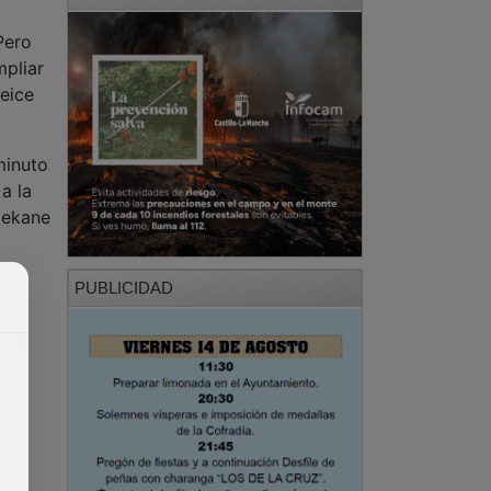
Pero
mpliar
eice
minuto
a la
Nekane
PUBLICIDAD
nal.
la