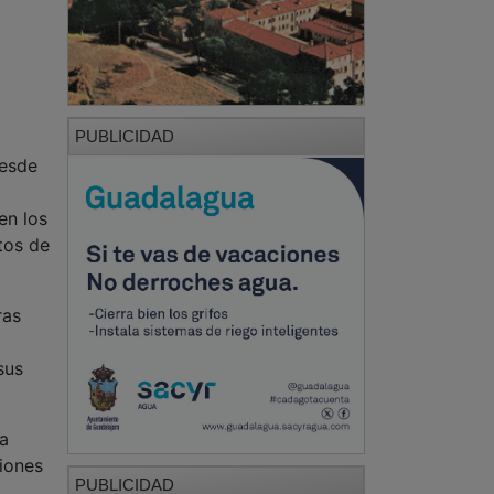
PUBLICIDAD
desde
en los
tos de
ras
sus
va
siones
PUBLICIDAD