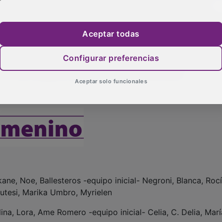
tro. Tres puntos que refuerzan la confianza del equipo y
imeras jornadas, en las que el conjunto alcarreño había dej
do la recompensa del marcador.
Aceptar todas
n triunfo que confirma la progresión del equipo y que demue
Configurar preferencias
e. La próxima jornada, el Chiloeches buscará dar continuida
 en una categoría tan exigente como ilusionante.
Aceptar solo funcionales
ne, Noe, Ballesteros -equipo inicial- Negroni, Blanca, Roc
utesi, Marika Umbro, Myrielen
ina, Lora, Ame Romero -equipo inicial- Celia, C. Delia, Marí