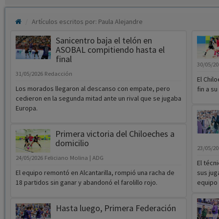
Artículos escritos por: Paula Alejandre
Sanicentro baja el telón en
ASOBAL compitiendo hasta el
final
30/05/2
31/05/2026
Redacción
El Chil
Los morados llegaron al descanso con empate, pero
fin a s
cedieron en la segunda mitad ante un rival que se jugaba
Europa.
Primera victoria del Chiloeches a
domicilio
23/05/2
24/05/2026
Feliciano Molina | ADG
El técn
El equipo remontó en Alcantarilla, rompió una racha de
sus jug
18 partidos sin ganar y abandonó el farolillo rojo.
equipo 
Hasta luego, Primera Federación