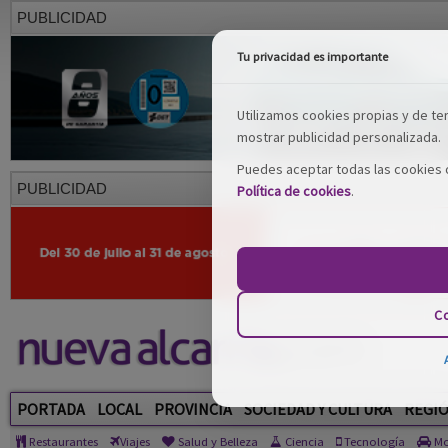
PUBLICIDAD
Tu privacidad es importante
Utilizamos cookies propias y de terc
mostrar publicidad personalizada.
Puedes aceptar todas las cookies o
PUBLICIDAD
Política de cookies
.
Co
PORTADA
LOCAL
PROVINCIA
SOCIEDAD Y CULTURA
REGI
Restaurantes
Viajes
Salud y Belleza
Ciencia
Tecnología
Mo