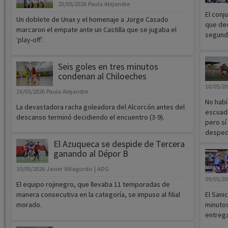
23/05/2026
Paula Alejandre
El conj
Un doblete de Unax y el homenaje a Jorge Casado
que dec
marcaron el empate ante un Castilla que se jugaba el
segund
‘play-off’.
Seis goles en tres minutos
condenan al Chiloeches
10/05/2
16/05/2026
Paula Alejandre
No habí
La devastadora racha goleadora del Alcorcón antes del
escuad
descanso terminó decidiendo el encuentro (3-9).
pero sí
despedi
El Azuqueca se despide de Tercera
ganando al Dépor B
10/05/2026
Javier Villagordo | ADG
09/05/2
El equipo rojinegro, que llevaba 11 temporadas de
manera consecutiva en la categoría, se impuso al filial
El Sani
morado.
minutos
entrega