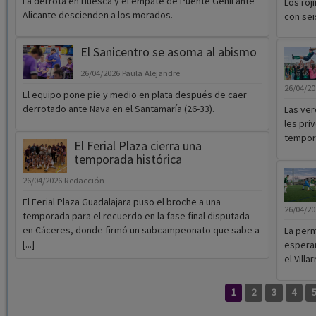
La derrota en Huesca y el empate de Puente Genil ante
Los roj
Alicante descienden a los morados.
con sei
El Sanicentro se asoma al abismo
26/04/2026
Paula Alejandre
26/04/2
El equipo pone pie y medio en plata después de caer
derrotado ante Nava en el Santamaría (26-33).
Las ver
les priv
tempora
El Ferial Plaza cierra una
temporada histórica
26/04/2026
Redacción
El Ferial Plaza Guadalajara puso el broche a una
26/04/2
temporada para el recuerdo en la fase final disputada
en Cáceres, donde firmó un subcampeonato que sabe a
La per
[...]
esperar
el Villar
1
2
3
4