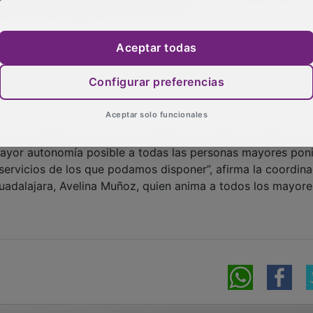
 Amancio Ortega, visitarán la Feria.
participación de más de una veintena de
Aceptar todas
nizaciones del Tercer Sector y empresas, así como cerca d
 demostraciones y propuestas participativas, donde las pe
Configurar preferencias
rse, participar y disfrutar de actividades pensadas para s
Aceptar solo funcionales
n el objetivo de los convocantes de la Feria: ayudar a viv
 mayor autonomía posible a todas las personas mayores pon
 servicios de los que podamos disponer”, afirma la coordin
Guadalajara, Avelina Muñoz, quien anima a todos los mayore