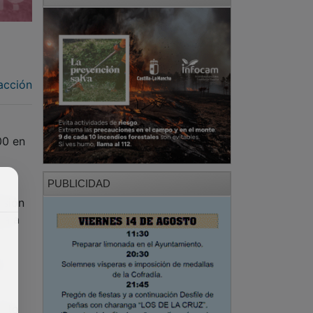
acción
00 en
PUBLICIDAD
nsión
ia a
o
ecto