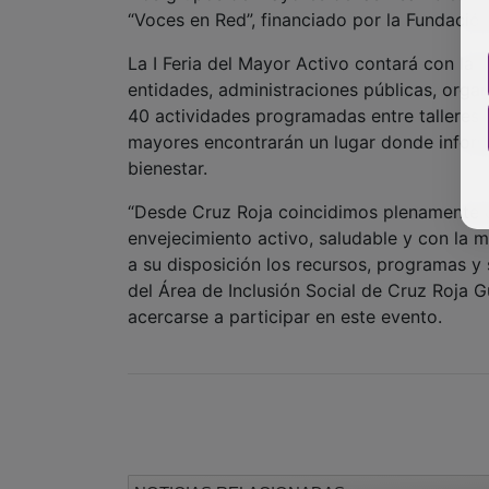
“Voces en Red”, financiado por la Fundación
La I Feria del Mayor Activo contará con la 
entidades, administraciones públicas, orga
40 actividades programadas entre talleres,
mayores encontrarán un lugar donde informa
bienestar.
“Desde Cruz Roja coincidimos plenamente co
envejecimiento activo, saludable y con la
a su disposición los recursos, programas y
del Área de Inclusión Social de Cruz Roja 
acercarse a participar en este evento.