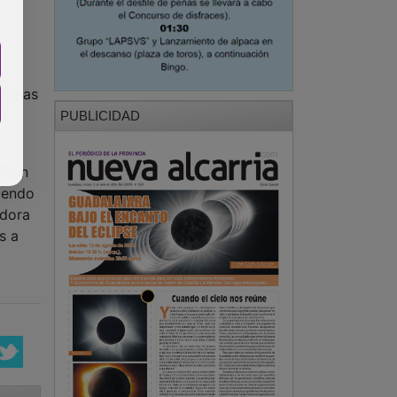
e
rsonas
u
PUBLICIDAD
ir un
iendo
adora
s a