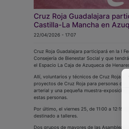
Cruz Roja Guadalajara partic
Castilla-La Mancha en Azu
22/04/2026 - 17:07
Cruz Roja Guadalajara participará en la I F
Consejería de Bienestar Social y que tendrá
el Espacio La Caja de Azuqueca de Henares
Allí, voluntarios y técnicos de Cruz Roja i
proyectos de Cruz Roja para personas desd
arterial y una pequeña muestra-exposición d
estas personas.
Por último, el viernes 25, de 11:00 a 12:15, 
destinado a talleres.
Dos grupos de mayores de las Asambleas Lo