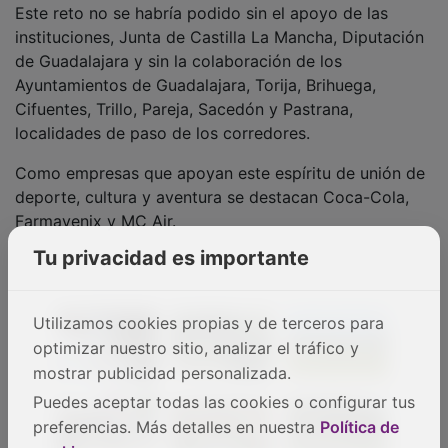
instituciones, Junta de Castilla La Mancha, Diputación
de Guadalajara y sin la colaboración de los
Ayuntamientos de Guadalajara, Torija, Brihuega,
Cifuentes, Trillo, Pareja, Sacedón y Pastrana,
localidades de paso de los corredores.
Como empresas que apoyan este espíritu de unión de
deporte, cultura y aventura se destacan Coca-Cola,
Farmavenix y MC Air.
Tu privacidad es importante
Utilizamos cookies propias y de terceros para
optimizar nuestro sitio, analizar el tráfico y
mostrar publicidad personalizada.
Puedes aceptar todas las cookies o configurar tus
preferencias. Más detalles en nuestra
Política de