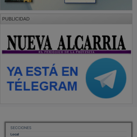
Local
Provincia
Sociedad y Cultura
Región
Deportes
Economía
Opinión
NUEVA ALCARRIA
Quiénes somos
MÁS INFORMACIÓN
Aviso Legal
Política de Privacidad
Politica de Cookies
Mas informacion sobre las cookies
BASES CONCURSO FOTOGRAFÍA LAVANDA
OTROS ENLACES
Sistemas Integrales Cualificados
Entrada Bloggers
Aviso Legal
Configuración de Cookies
Empleo Trabajando.es
Tiempo: 0.1337 seg., Memoria Usada: 0.94 MB