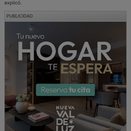
PUBLICIDAD
El piloto también reconoció la dificultad añadida que
supusieron las condiciones meteorológicas. “Hacía
mucho calor y el neumático trasero deslizaba
bastante, además del delantero en algunos
momentos”, señaló.
Este resultado confirma la evolución que Alonso viene
mostrando a lo largo de la temporada. El joven
talento, campeón del mundo de Moto3 el pasado año,
continúa adaptándose a las exigencias de Moto2 y
cada vez se muestra más competitivo frente a pilotos
con mayor experiencia en la categoría.
Tras la cita húngara, Alonso se mantiene sexto en la
clasificación general del campeonato, a solo cinco
puntos de su compañero Dani Holgado, que ocupa la