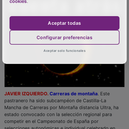
cookies
.
Aceptar todas
Configurar preferencias
Aceptar solo funcionales
JAVIER IZQUIERDO.
Carreras de montaña
. Este
pastranero ha sido subcampéon de Castilla-La
Mancha de Carreras por Montaña distancia Ultra, ha
estado convocado con la selección regional para
competir en el Campeonato de España por
selecciones autonómicas e individual celebrado en