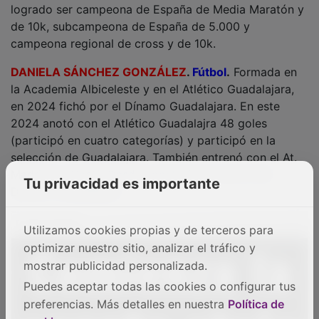
de 10k, subcampeona de España de 5.000 y
campeona regional de cross y de 10k.
DANIELA SÁNCHEZ GONZÁLEZ
.
Fútbol
.
Formada en
la Academia Albiceleste y en el Atlético Guadalajara,
en 2024 fichó por el Dínamo Guadalajara. En este
2024 anotó con el Atlético Guadalajra 48 goles
(participó en cuatro categorías) y participó en la
selección de Guadalajara. También entrenó con el At.
Madrid en Alcalá. Desde agosto forma parte del
Dínamo Guadalajara.
Tu privacidad es importante
PUBLICIDAD
Utilizamos cookies propias y de terceros para
optimizar nuestro sitio, analizar el tráfico y
mostrar publicidad personalizada.
Puedes aceptar todas las cookies o configurar tus
preferencias. Más detalles en nuestra
Política de