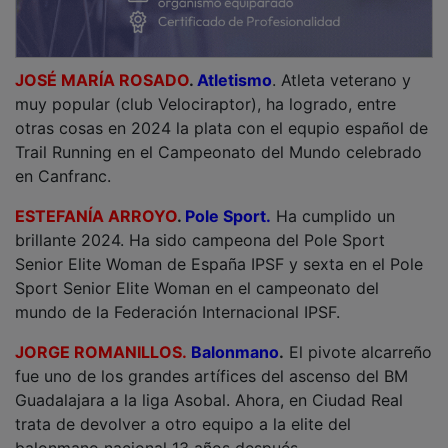
JOSÉ MARÍA ROSADO
.
Atletismo
. Atleta veterano y
muy popular (club Velociraptor), ha logrado, entre
otras cosas en 2024 la plata con el equpio español de
Trail Running en el Campeonato del Mundo celebrado
en Canfranc.
ESTEFANÍA ARROYO
.
Pole Sport.
Ha cumplido un
brillante 2024. Ha sido campeona del Pole Sport
Senior Elite Woman de España IPSF y sexta en el Pole
Sport Senior Elite Woman en el campeonato del
mundo de la Federación Internacional IPSF.
JORGE ROMANILLOS.
Balonmano
.
El pivote alcarreño
fue uno de los grandes artífices del ascenso del BM
Guadalajara a la liga Asobal. Ahora, en Ciudad Real
trata de devolver a otro equipo a la elite del
balonmano nacional 13 años después.