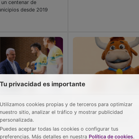
 un centenar de
nicipios desde 2019
Tu privacidad es importante
Utilizamos cookies propias y de terceros para optimizar
 Diputación reconoce a
Molina de Aragón se
s mejores ciclistas del
prepara para brillar en el
nuestro sitio, analizar el tráfico y mostrar publicidad
II Circuito MTB de
Grand Prix del Verano
personalizada.
adalajara
2026
Puedes aceptar todas las cookies o configurar tus
preferencias. Más detalles en nuestra
Política de cookies
.