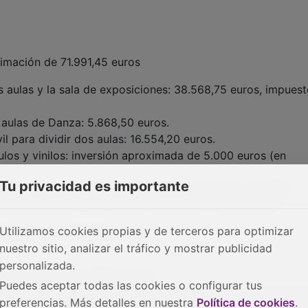
timación de 71.991,45 euros
as aulas y la sala de exposiciones: 38.568,75 euros, impues
s aulas de Danza: 5.868,50 euros.
l para dividir dos aulas: 16.554,20 euros.
tulos y vinilos: inversión aproximada de 5.000 euros (en
Tu privacidad es importante
oficina para las aulas de profesores y técnicos: inversión
edó desierta y se ha vuelto a publicar la contratación.
Utilizamos cookies propias y de terceros para optimizar
stimación de 113.553,14 euros
nuestro sitio, analizar el tráfico y mostrar publicidad
personalizada.
ión y sonido: 51.396,18 euros.
Puedes aceptar todas las cookies o configurar tus
: inversión estimada de 30.000-40.000 euros. Está en proc
preferencias. Más detalles en nuestra
Política de cookies
.