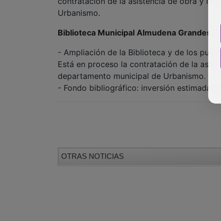
contratación de la asistencia de obra y la
Urbanismo.
Biblioteca Municipal Almudena Grandes
: 
- Ampliación de la Biblioteca y de los pues
Está en proceso la contratación de la asist
departamento municipal de Urbanismo.
- Fondo bibliográfico: inversión estimada d
OTRAS NOTICIAS