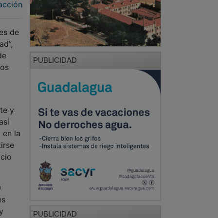
acción
es de
ad”,
de
PUBLICIDAD
ros
te y
así
 en la
irse
acio
0
es
y
PUBLICIDAD