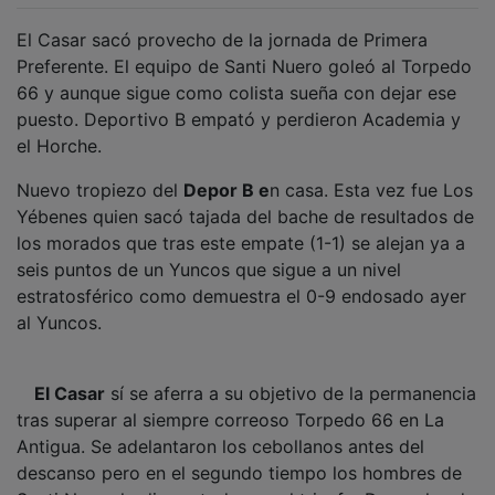
El Casar sacó provecho de la jornada de Primera
Preferente. El equipo de Santi Nuero goleó al Torpedo
66 y aunque sigue como colista sueña con dejar ese
puesto. Deportivo B empató y perdieron Academia y
el Horche.
Nuevo tropiezo del
Depor B e
n casa. Esta vez fue Los
Yébenes quien sacó tajada del bache de resultados de
los morados que tras este empate (1-1) se alejan ya a
seis puntos de un Yuncos que sigue a un nivel
estratosférico como demuestra el 0-9 endosado ayer
al Yuncos.
El Casar
sí se aferra a su objetivo de la permanencia
tras superar al siempre correoso Torpedo 66 en La
Antigua. Se adelantaron los cebollanos antes del
descanso pero en el segundo tiempo los hombres de
Santi Nuero lo dieron todo por el triunfo. Dos goles de