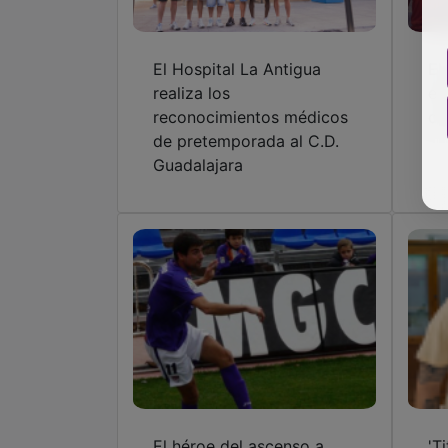
El Hospital La Antigua
El
realiza los
en
reconocimientos médicos
ca
de pretemporada al C.D.
Guadalajara
El héroe del ascenso a
'T