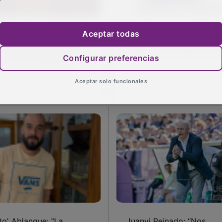
Aceptar todas
 'pequeño Nicolás', en el
Sergi Segura regresa al
torno del Dépor tras el
Dépor y firma hasta 202
Configurar preferencias
mbio de propiedad
Aceptar solo funcionales
ito' Ablanque: "La
Juanvi Peinado: “Nos