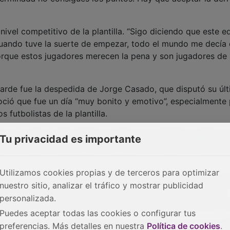
ivel competitivo de la plantilla. “Sigo diciendo que este e
Cuando tuve la suerte de empezar, todo el mundo me decía
orque estos jugadores merecen la pena y son jugadores de 
rde fue la despedida de Jorge Casado, que disputó su úl
oció que fue un día “muy bonito y emotivo”, especialmente 
futbolistas de la plantilla.
ivo”, explicó. “Me hubiese gustado que hubiesen jugado to
Tu privacidad es importante
 hubiesen estado en el campo y se pudieran despedir de J
Utilizamos cookies propias y de terceros para optimizar
 la afición morada, a la que calificó como uno de los gran
nuestro sitio, analizar el tráfico y mostrar publicidad
a gente que viene todos los días al campo es fundamental”,
personalizada.
portar y de sumar para poner al club en el sitio que se me
Puedes aceptar todas las cookies o configurar tus
nal y recordó con especial cariño el momento en el que reci
preferencias. Más detalles en nuestra
Política de cookies
.