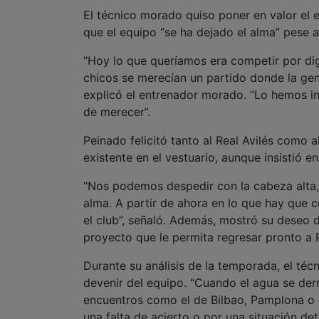
El técnico morado quiso poner en valor el
que el equipo “se ha dejado el alma” pese 
“Hoy lo que queríamos era competir por dig
chicos se merecían un partido donde la gen
explicó el entrenador morado. “Lo hemos in
de merecer”.
Peinado felicitó tanto al Real Avilés como 
existente en el vestuario, aunque insistió 
“Nos podemos despedir con la cabeza alta,
alma. A partir de ahora en lo que hay que 
el club”, señaló. Además, mostró su deseo 
proyecto que le permita regresar pronto a 
Durante su análisis de la temporada, el técn
devenir del equipo. “Cuando el agua se der
encuentros como el de Bilbao, Pamplona o el
una falta de acierto o por una situación de