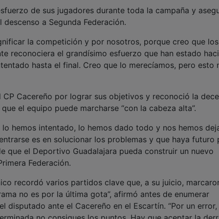
 esfuerzo de sus jugadores durante toda la campaña y aseg
al descenso a Segunda Federación.
nificar la competición y por nosotros, porque creo que los
te reconociera el grandísimo esfuerzo que han estado haci
tentado hasta el final. Creo que lo merecíamos, pero esto 
al CP Cacereño por lograr sus objetivos y reconoció la dec
en que el equipo puede marcharse “con la cabeza alta”.
 lo hemos intentado, lo hemos dado todo y nos hemos dej
centrarse es en solucionar los problemas y que haya futuro 
de que el Deportivo Guadalajara pueda construir un nuevo
Primera Federación.
ico recordó varios partidos clave que, a su juicio, marcaro
rama no es por la última gota”, afirmó antes de enumerar
 disputado ante el Cacereño en el Escartín. “Por un error,
terminada no consigues los puntos. Hay que aceptar la derr