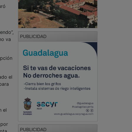
uró
endo”,
PUBLICIDAD
no va
epción
ado el
para
n el
 por
PUBLICIDAD
ota.