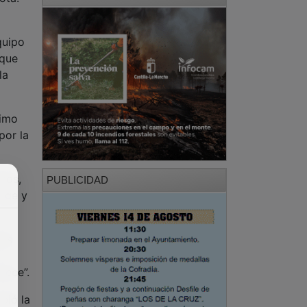
quipo
 que
la
timo
por la
dos,
PUBLICIDAD
orge y
des
rece”.
bió la