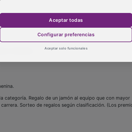
Aceptar todas
a.
Configurar preferencias
Aceptar solo funcionales
ina y femenina.
enina.
da categoría. Regalo de un jamón al equipo que con mayor
 carrera. Sorteo de regalos según clasificación. (Los premi