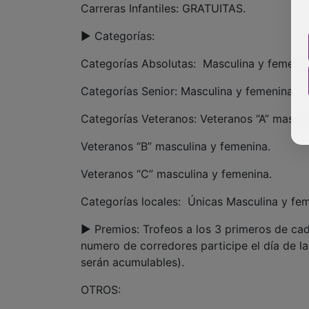
Carreras Infantiles: GRATUITAS.
► Categorías:
Categorías Absolutas: Masculina y femenin
Categorías Senior: Masculina y femenina.
Categorías Veteranos: Veteranos “A” mascul
Veteranos “B” masculina y femenina.
Veteranos “C” masculina y femenina.
Categorías locales: Únicas Masculina y fem
► Premios: Trofeos a los 3 primeros de ca
numero de corredores participe el día de la
serán acumulables).
OTROS: