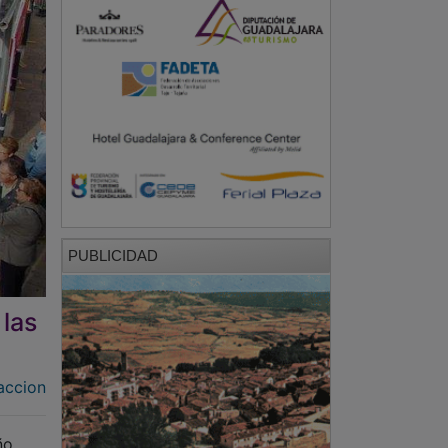
PUBLICIDAD
 las
accion
ño