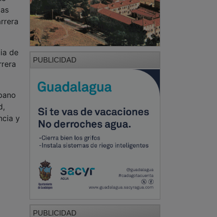
las
arrera
ia de
PUBLICIDAD
rrera
rbano
d,
ncia y
PUBLICIDAD