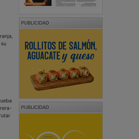
PUBLICIDAD
ranja,
 su
rueba
PUBLICIDAD
rrera-
rutar