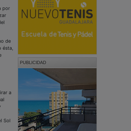
a por
zar
del
no de
o ésta,
e
PUBLICIDAD
irar a
ual
y
l Sol