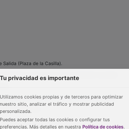
Salida (Plaza de la Casilla).
r. (Después de este horario no se entregarán dorsales).
Tu privacidad es importante
antiles.
Utilizamos cookies propias y de terceros para optimizar
ticketsport.es/evento/viii-carrera-ruta-de-las-ermitas
nuestro sitio, analizar el tráfico y mostrar publicidad
de octubre del 2018.
personalizada.
Puedes aceptar todas las cookies o configurar tus
a bajo ninguna circunstancia.
preferencias. Más detalles en nuestra
Política de cookies
.