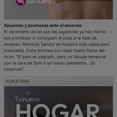
Apuestas y promesas ante el ascenso
El optimismo es tal que las jugadoras ya han hecho
sus promesas si consiguen el pase a la fase de
ascenso. Mientras Sandra se muestra más cauta pero
ilusionada, Duna bromea con dejar huella física del
éxito: "El pelo es sagrado, pero un tatuaje temporal
con la cara de Sole o un nuevo pendiente... ¡lo
haremos!".
PUBLICIDAD
El primer paso para esa locura colectiva será este
sábado contra el CEI Toledo. De ganar, el domingo les
esperaría la gloria contra el que supere el duelo
extremeño (Alqázeres-San Antonio).