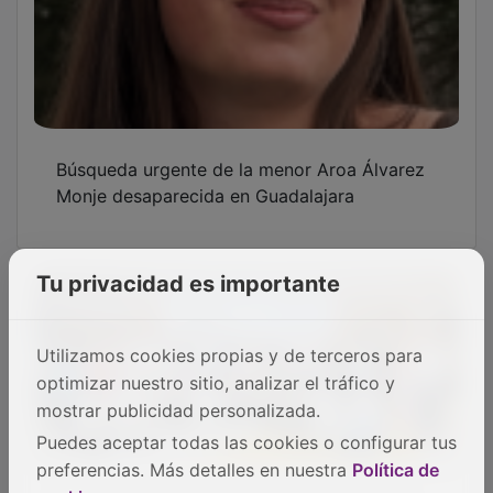
Moda de autor con sello Guadalajara en la
capital del Señorío
Tu privacidad es importante
Utilizamos cookies propias y de terceros para
Voluntarios de Cáritas estrenarán este
optimizar nuestro sitio, analizar el tráfico y
sábado en Guadalajara la comedia
mostrar publicidad personalizada.
“ConDominio Humano”
Puedes aceptar todas las cookies o configurar tus
preferencias. Más detalles en nuestra
Política de
OTRAS NOTICIAS