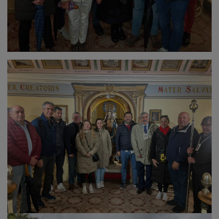
El momento culminante llegó con la
procesión
de la
imagen desde la explanada hasta su templo, un
traslado cargado de emoción y esfuerzo por parte de
los portadores. Aunque el mal tiempo restó afluencia
respecto a ediciones anteriores, la jornada reafirmó el
vigor de esta
tradición
diocesana.