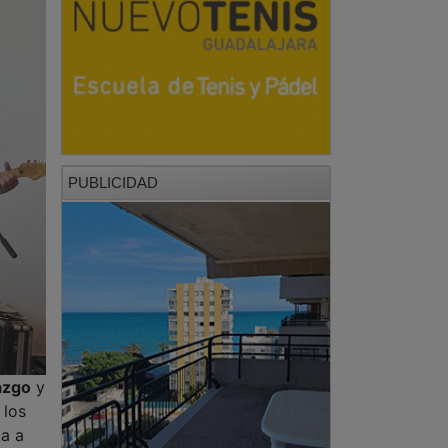
PUBLICIDAD
azgo
y
 los
ta a