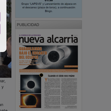
PUBLICIDAD
ar,
a y
an
bate,