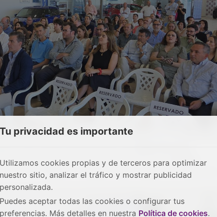
Tu privacidad es importante
do espacio central dentro de las instalaciones del
Concesi
gar a una nutrida representación del
tejido directivo
,
as filas de asientos completamente llenas de un
público
Utilizamos cookies propias y de terceros para optimizar
 directora de
APD
en la región, como maestra de ceremonia
nuestro sitio, analizar el tráfico y mostrar publicidad
personalizada.
Puedes aceptar todas las cookies o configurar tus
preferencias. Más detalles en nuestra
Política de cookies
.