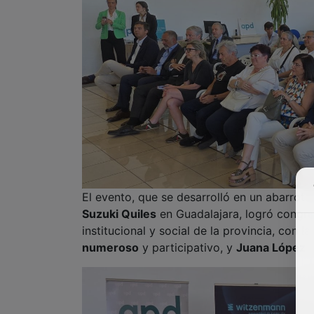
El evento, que se desarrolló en un abarrota
Suzuki Quiles
en Guadalajara, logró congre
institucional y social de la provincia
, con l
numeroso
y participativo, y
Ju
ana López
,