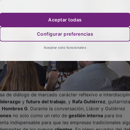
Aceptar todas
Configurar preferencias
Aceptar solo funcionales
a de diálogo de marcado carácter reflexivo e interdisciplin
liderazgo
y
futuro del trabajo
, y
Rafa Gutiérrez
, guitarrist
k
Hombres G
. Durante la conversación, Llácer y Gutiérrez
iones
no solo como un reto de
gestión interna
para los
nta indispensable para que las empresas tradicionales sig
s demandas de los nuevos
clientes
. En pleno ecuador del de