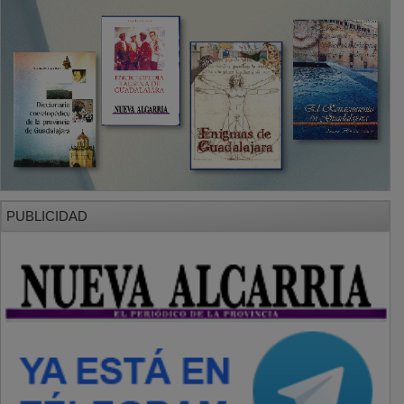
SECCIONES
Local
Provincia
Sociedad y Cultura
Región
Deportes
Economía
Opinión
NUEVA ALCARRIA
Quiénes somos
MÁS INFORMACIÓN
Aviso Legal
Política de Privacidad
Politica de Cookies
Mas informacion sobre las cookies
BASES CONCURSO FOTOGRAFÍA LAVANDA