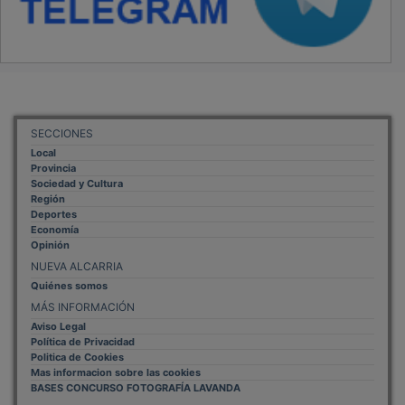
OTROS ENLACES
Sistemas Integrales Cualificados
Entrada Bloggers
Aviso Legal
Configuración de Cookies
Empleo Trabajando.es
Tiempo: 0.0893 seg., Memoria Usada: 0.93 MB
Diseño web
Inweb
© 2015 - 2026
Volver arriba