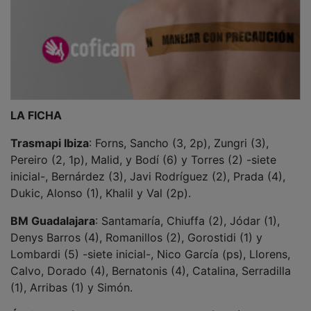
LA FICHA
Trasmapi Ibiza
: Forns, Sancho (3, 2p), Zungri (3),
Pereiro (2, 1p), Malid, y Bodí (6) y Torres (2) -siete
inicial-, Bernárdez (3), Javi Rodríguez (2), Prada (4),
Dukic, Alonso (1), Khalil y Val (2p).
BM Guadalajara
: Santamaría, Chiuffa (2), Jódar (1),
Denys Barros (4), Romanillos (2), Gorostidi (1) y
Lombardi (5) -siete inicial-, Nico García (ps), Llorens,
Calvo, Dorado (4), Bernatonis (4), Catalina, Serradilla
(1), Arribas (1) y Simón.
Árbitros:
López Martos y Cubas Martínez (Colegio