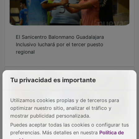
El Sanicentro Balonmano Guadalajara
Inclusivo luchará por el tercer puesto
regional
Tu privacidad es importante
Utilizamos cookies propias y de terceros para
optimizar nuestro sitio, analizar el tráfico y
mostrar publicidad personalizada.
Puedes aceptar todas las cookies o configurar tus
preferencias. Más detalles en nuestra
Política de
Así es imposible