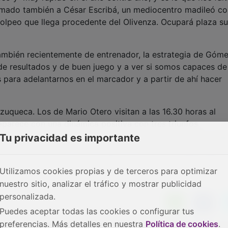
irmado también a César Escribá, un mediocentro madileó c
olpeo que llega procedente del Olivenza. Ocupará plaza s
mbién recientemente de entrenador, la estrategia de Góm
 de resultados y de buen juego y a ver si somos capaces de
 para adelantarnos en el marcador y a partir de ahí hacer
uqueca. Los de Mario Otero visitan a las 16.30 horas al
 aparece con una dinámica positiva con tres triunfos
 digiriendo la dura derrota del pasado sábado en el San Mig
Tu privacidad es importante
 acción del partido y que rompió su racha de imbatibilidad
Utilizamos cookies propias y de terceros para optimizar
nuestro sitio, analizar el tráfico y mostrar publicidad
personalizada.
Puedes aceptar todas las cookies o configurar tus
preferencias. Más detalles en nuestra
Política de cookies
.