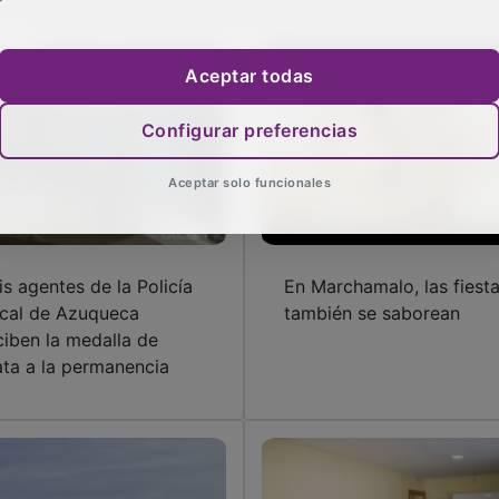
Aceptar todas
Configurar preferencias
Aceptar solo funcionales
is agentes de la Policía
En Marchamalo, las fiest
cal de Azuqueca
también se saborean
ciben la medalla de
ata a la permanencia