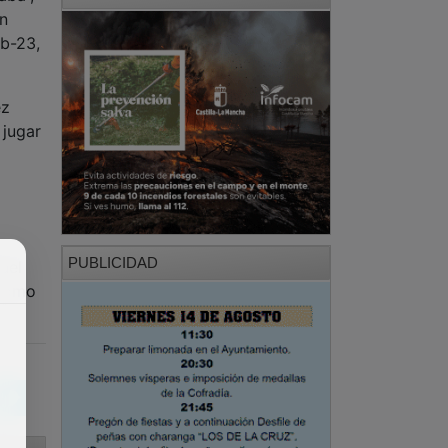
on
ub-23,
ez
 jugar
PUBLICIDAD
uel
 como