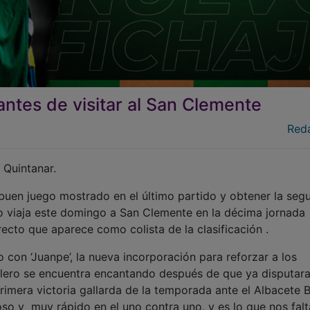
ntes de visitar al San Clemente
Red
l Quintanar.
 buen juego mostrado en el último partido y obtener la seg
o viaja este domingo a San Clemente en la décima jornada
irecto que aparece como colista de la clasificación .
con ‘Juanpe’, la nueva incorporación para reforzar a los
alero se encuentra encantando después de que ya disputar
imera victoria gallarda de la temporada ante el Albacete B
so y muy rápido en el uno contra uno, y es lo que nos falt