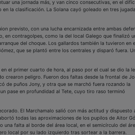
uar una jornada más, y van cinco consecutivas, en el difíci
 en la clasificación. La Solana cayó goleado en tres jugad
guion previsto, con una lucha encarnizada entre ambas defe
o, en contragolpes, como la del local Galego que finalizó u
rranque del choque. Los gallardos también la tuvieron en e
mez, que se plantó entre los centrales y disparó fuera. Un
 en el primer cuarto de hora, al paso por el cual se dio la l
o crearon peligro. Fueron dos faltas desde la frontal de Jo
có de puños Jony, y otra que se marchó fuera rozando la
un pase en profundidad al Tete, cuyo tiro raso terminó
corado. El Marchamalo salió con más actitud y dispuesto 
l abortó todas las aproximaciones de los pupilos de Aitor G
una falta al borde del área local, en el semicírculo del áre
tero local por su lado izquierdo tras sortear a la barrera.