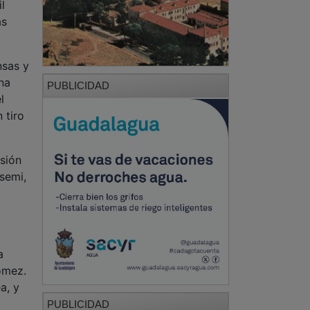
l
as
nsas y
na
PUBLICIDAD
l
 tiro
esión
semi,
a
ómez.
a, y
PUBLICIDAD