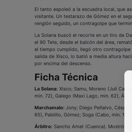
El tanto espoleó a la escuadra local, que as
visitante. Un testarazo de Gómez en el segu
renglón seguido, un contragolpe que termi
La Solana buscó el recorte en un tiro de D
el 90 Tete, desde el balcón del área, rema
el tiempo cumplido, llegó otro contragolpe
salida de Xisco, lo batió a media altura haci
por encima del descenso.
Ficha Técnica
La Solana:
Xisco; Samu, Moreno (Juli Cacho,
min. 72), Galego (Maxi Lago, min. 62), Álex
Marchamalo:
Jony; Diego Peñalvo, César (A
65), Pablillo, Gómez; Soga (Cabo, min. 15)
Árbitro:
Sancho Amat (Cuenca). Mostró cartu