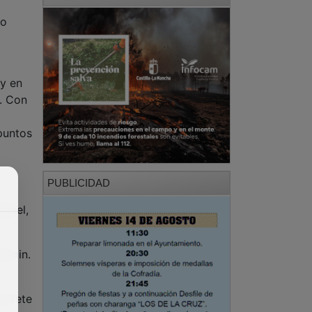
do
 y en
r. Con
 puntos
PUBLICIDAD
aniel,
, min.
y Tete