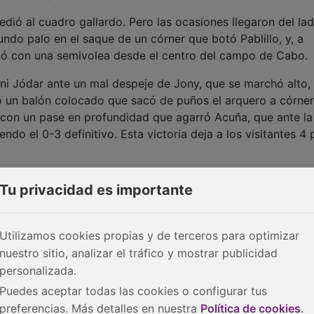
edió al cuadro gallardo. Pero las ocasiones llegaron del la
ndo palo en el saque de un córner que botó Pablillo, y, a
nó con una semivolea desde el centro del campo de Cabo.
ani Jódar ante un mal despeje de Jony, que se marchó alto,
tó un balón colocado que sacó de puños el arquero a córne
 con un pase en profundidad que agarró Acuña, que ante la
endo el 0-3 definitivo. Esta victoria deja a los visitantes 4
Tu privacidad es importante
 min. 82), Venturini, Dani Jódar, Samu; Josemi, Josema (D
 Martínez (Pethrus, min. 82); Madalin y Tete.
Utilizamos cookies propias y de terceros para optimizar
nuestro sitio, analizar el tráfico y mostrar publicidad
cuña, min. 75), Ballesteros, Pablo Muñoz, Oli; Mani (Juanpe
personalizada.
 y Ayoub.
Puedes aceptar todas las cookies o configurar tus
lina amarilla a los jugadores locales Dani Jódar, Josema 
preferencias. Más detalles en nuestra
Política de cookies
.