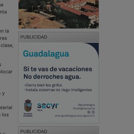
na
nta
n la
PUBLICIDAD
ores
clase,
s
olocar
a y
terial
e los
PUBLICIDAD
e y