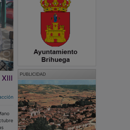
PUBLICIDAD
XIII
acción
 Mano
ctubre
as