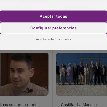
 Ayuntamiento de
El Ayuntamiento de
banillas apremia a la
Cabanillas solicita
Aceptar todas
presa de limpieza
formalmente al Sescam l
aria, para que elimine
devolución del edificio de
Configurar preferencias
anto antes las malas
antiguo Centro de Salud
erbas de la vía pública
Aceptar solo funcionales
linas se abre a repetir
Castilla- La Mancha