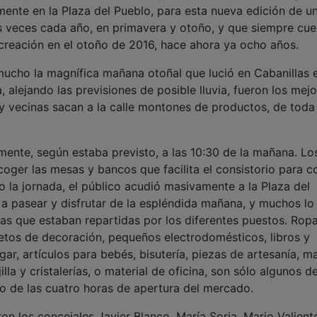
lmente en la Plaza del Pueblo, para esta nueva edición de u
s veces cada año, en primavera y otoño, y que siempre cue
creación en el otoño de 2016, hace ahora ya ocho años.
mucho la magnífica mañana otoñal que lució en Cabanillas e
 alejando las previsiones de posible lluvia, fueron los mej
 y vecinas sacan a la calle montones de productos, de toda 
lmente, según estaba previsto, a las 10:30 de la mañana. Lo
coger las mesas y bancos que facilita el consistorio para c
la jornada, el público acudió masivamente a la Plaza del
 a pasear y disfrutar de la espléndida mañana, y muchos lo
as que estaban repartidas por los diferentes puestos. Rop
tos de decoración, pequeños electrodomésticos, libros y
gar, artículos para bebés, bisutería, piezas de artesanía, ma
illa y cristalerías, o material de oficina, son sólo algunos d
go de las cuatro horas de apertura del mercado.
on los concejales Javier Blanco, María Soria, Mario Valient