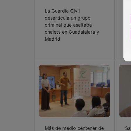
La Guardia Civil
El
desarticula un grupo
Ca
criminal que asaltaba
em
chalets en Guadalajara y
vi
Madrid
cu
hi
Más de medio centenar de
Sa