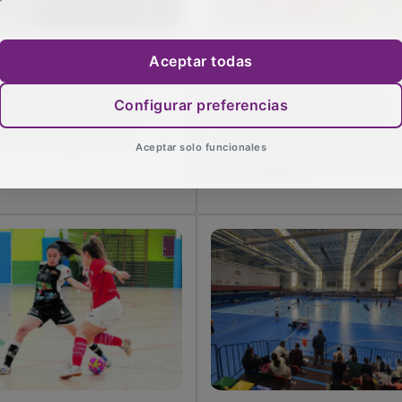
Aceptar todas
anvi Peinado pone fin a
El duro adiós a un sueño
 etapa en el CD
histórico: el CD
Configurar preferencias
adalajara: "Siempre
Chiloeches regresa a
ré un morado más"
Segunda tras una
Aceptar solo funcionales
temporada de aprendizaj
en la élite