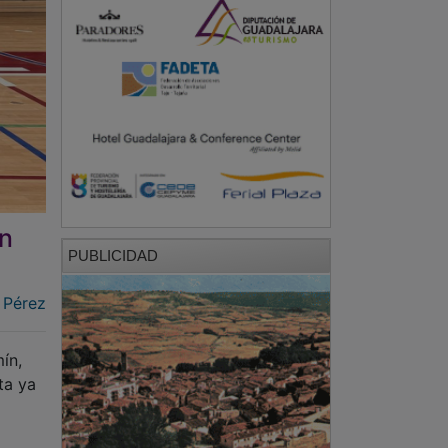
ón
PUBLICIDAD
 Pérez
ín,
ta ya