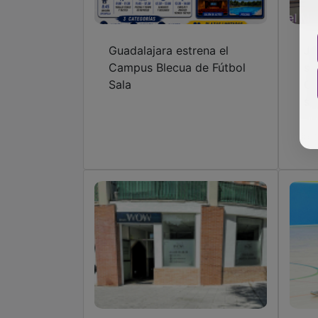
Guadalajara estrena el
Ju
Campus Blecua de Fútbol
su
Sala
Gu
se