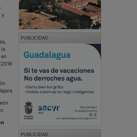
a
 y
PUBLICIDAD
es,
 la
 en
 (2016
ión
ajara.
peón
n.
en
PUBLICIDAD