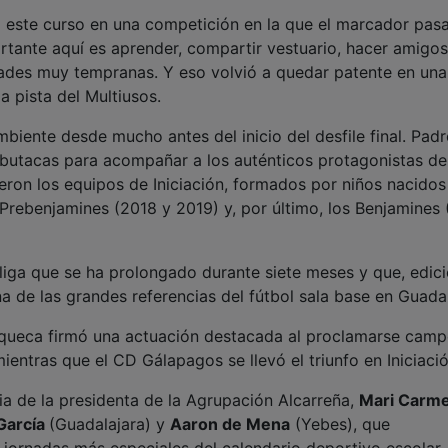
o este curso en una competición en la que el marcador pas
tante aquí es aprender, compartir vestuario, hacer amigos
dades muy tempranas. Y eso volvió a quedar patente en una
a pista del Multiusos.
biente desde mucho antes del inicio del desfile final. Padr
s butacas para acompañar a los auténticos protagonistas de
fueron los equipos de Iniciación, formados por niños nacidos
 Prebenjamines (2018 y 2019) y, por último, los Benjamines
liga que se ha prolongado durante siete meses y que, edic
 de las grandes referencias del fútbol sala base en Guadal
uqueca firmó una actuación destacada al proclamarse cam
ientras que el CD Gálapagos se llevó el triunfo en Iniciació
ia de la presidenta de la Agrupación Alcarreña,
Mari Carm
García
(Guadalajara) y
Aaron de Mena
(Yebes), que
jornadas más especiales del calendario deportivo escolar.