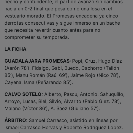
hacia un 0-2 final que pesa como una losa en el
vestuario morado. El Promesas encadena ya cinco
derrotas consecutivas y sigue inmerso en un bache
que necesita revertir cuanto antes para no
comprometer su temporada.
LA FICHA
GUADALAJARA PROMESAS:
Popi, Cruz, Hugo Díaz
(Aarón 78’), Fidalgo, Gabi, Buedo, Cachorro (Tallón
85’), Manu Román (Raúl 69’), Jaime Rojo (Nico 78’),
Cayena, Isma (Peñarando 85’).
CALVO SOTELO:
Alberto, Pascu, Antonio, Sahuquillo,
Arroyo, Lucas, Biel, Silvio, Alvarito (Pablo Glez. 78’),
Malano (Víctor 86’), A. Saez (Giuliano 57’).
ÁRBITRO:
Samuel Carrasco, asistido en líneas por
Ismael Carrasco Hervas y Roberto Rodríguez Lopez.
Enseñó cartulina amarilla a Alvarito, Pascu, Dani Sales,