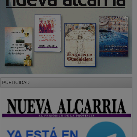
SECCIONES
Local
Provincia
Sociedad y Cultura
Región
Deportes
Economía
Opinión
NUEVA ALCARRIA
Quiénes somos
MÁS INFORMACIÓN
Aviso Legal
Política de Privacidad
Politica de Cookies