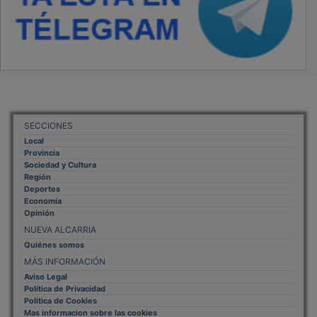
Mas informacion sobre las cookies
BASES CONCURSO FOTOGRAFÍA LAVANDA
OTROS ENLACES
Sistemas Integrales Cualificados
Entrada Bloggers
Aviso Legal
Configuración de Cookies
Empleo Trabajando.es
Tiempo: 0.1855 seg., Memoria Usada: 0.94 MB
Diseño web
Inweb
© 2015 - 2026
Volver arriba