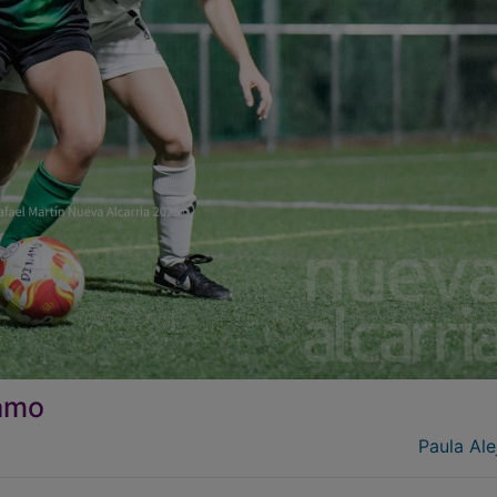
namo
Paula Ale