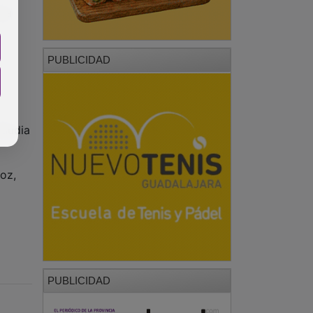
eza
PUBLICIDAD
laudia
oz,
PUBLICIDAD