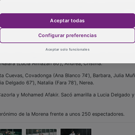
que merecida para el Dínamo Guadalajara, que combinó firm
es puntos valiosos. Un triunfo que refuerza las buenas
imiento jornada a jornada.
Aceptar todas
Configurar preferencias
Aceptar solo funcionales
audia, María Alguacil, Paula Romero, Tania, Alba Bezawit (C
, Naiara (Lucía Almazan 80’), Andrea, Cristina.
rta Cuevas, Covadonga (Ana Blanco 74’), Barbara, Julia Muñ
ia Delgado 67’), Natalia (Fara 78’), Nerea.
Cazorla y Mohamed Afakir. Sacó amarilla a Lucia Delgado y
erónimo de la Morena frente a unos 250 espectadores.