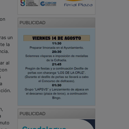
con
PUBLICIDAD
ras un
te la
ncia.
ar al
 con
s
la
ción.
n,
PUBLICIDAD
a
inuto