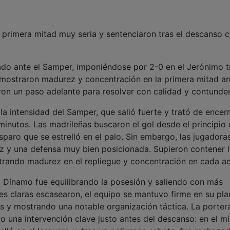
 primera mitad muy seria y sentenciaron tras el descanso 
ado ante el Samper, imponiéndose por 2-0 en el Jerónimo t
mostraron madurez y concentración en la primera mitad an
eron un paso adelante para resolver con calidad y contunde
a intensidad del Samper, que salió fuerte y trató de encerr
inutos. Las madrileñas buscaron el gol desde el principio
sparo que se estrelló en el palo. Sin embargo, las jugadora
z y una defensa muy bien posicionada. Supieron contener 
strando madurez en el repliegue y concentración en cada ac
l Dínamo fue equilibrando la posesión y saliendo con más
es claras escasearon, el equipo se mantuvo firme en su pla
s y mostrando una notable organización táctica. La porter
vo una intervención clave justo antes del descanso: en el m