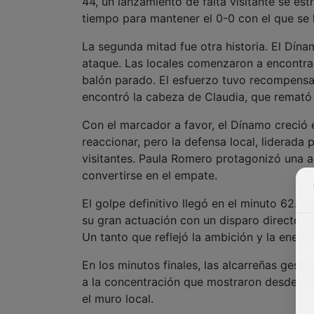
44, un lanzamiento de falta visitante se est
tiempo para mantener el 0-0 con el que se 
La segunda mitad fue otra historia. El Dí
ataque. Las locales comenzaron a encontrar
balón parado. El esfuerzo tuvo recompensa
encontró la cabeza de Claudia, que remató c
Con el marcador a favor, el Dínamo creció
reaccionar, pero la defensa local, liderada 
visitantes. Paula Romero protagonizó una
convertirse en el empate.
El golpe definitivo llegó en el minuto 62. 
su gran actuación con un disparo directo qu
Un tanto que reflejó la ambición y la energ
En los minutos finales, las alcarreñas gestio
a la concentración que mostraron desde el in
el muro local.