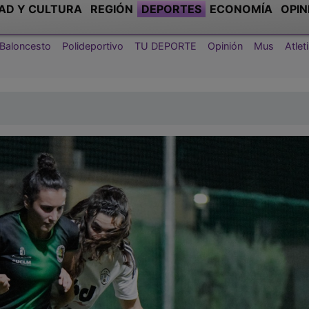
AD Y CULTURA
REGIÓN
DEPORTES
ECONOMÍA
OPIN
Baloncesto
Polideportivo
TU DEPORTE
Opinión
Mus
Atle