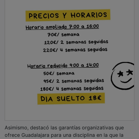
ofrece Guadalajara para una disciplina en la que la
seguridad resulta esencial. “Aquí contamos con una
instalación que nos da mucha confianza y que tiene
una gran tradición en la organización de eventos
deportivos”, añadió.
Presencia alcarreña y llamamiento al público
La delegada provincial de Gimnasia Rítmica,
Mónica
Delgado
, agradeció la confianza renovada de la
Federación Española y del Ayuntamiento y aseguró
que Guadalajara se ha consolidado como una de las
sedes preferidas por clubes de toda España.
“Muchos clubes nos dicen que les resulta muy cómodo
venir a competir aquí y que están encantados con la
ciudad y con las instalaciones”, explicó.
En cuanto a la representación alcarreña, anunció la
participación de varias gimnastas del Club Infantado
en el Campeonato de España femenino,con Aimara