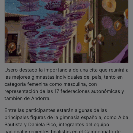
nacional y recientes finalistas en el Campeonato de
Europa.
“Son referentes fundamentales para las gimnastas más
jóvenes. Verlas competir es una motivación enorme
para seguir creciendo dentro de este deporte”,
explicó.
La competición reunirá a cerca de 400 deportistas y a
más de 700 personas entre técnicos, entrenadores y
personal de apoyo.
La artística decidirá plazas para el Europeo
Por su parte, la secretaria técnica de la Federación
nacional
Diana Plaza
, resaltó la relevancia del
Campeonato de España de Gimnasia Artística, que se
celebrará del 7 al 11 de julio y que constituye la
competición más importante del calendario nacional
para esta especialidad.