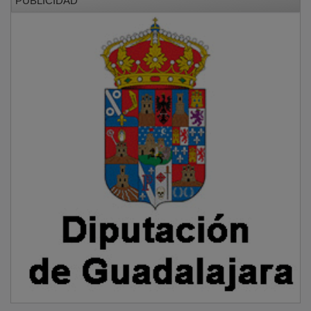
Recordó que el campeonato será decisivo para la
confección de los equipos que representarán a España
en el próximo Campeonato de Europa, por lo que se
darán cita los mejores gimnastas del país.
Entre ellos figuran nombres destacados como el
medallista olímpico Ray Zapata o la actual
subcampeona de Europa Alba Petisco.
Plaza también quiso reconocer el trabajo del Club
Vera, de Guadalajara, único club de gimnasia artística
de Castilla-La Mancha, y reivindicó el papel
fundamental de las entidades deportivas de base. “La
gimnasia nace en los clubes. Sin el esfuerzo de estas
personas, muchos niños y niñas no podrían practicar
un deporte tan bonito como este”, afirmó.
PUBLICIDAD