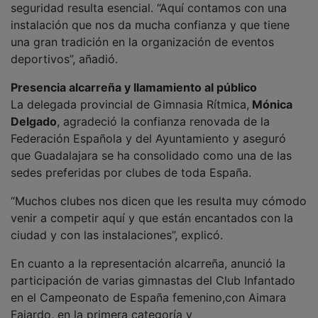
Fajardo, en la primera categoría y
Rocio Roldán (senior absoluto), Valeria de Diego
(junior absoluto), Marina Miguelez (infantil absoluto)
y Celia Miguélez (alevín absoluto). Además,
representando a Castilla-La Mancha, en categoría
masculina estarán
Raúl Fresneda del Club Expresión Rítmica
Talavera; Lucas Hergueta, delClub Palas Albacete y
Eduardo Tamurejo, del Rítmica Ros.
Delgado quiso también agradecer el trabajo de los
numerosos voluntarios que colaborarán en la
organización de ambos eventos y lanzó una invitación
a la ciudadanía para acudir al Palacio Multiusos.
“Habrá gimnasia prácticamente durante todo el día,
desde las nueve de la mañana hasta las nueve de la
noche. Invitamos a todos los vecinos a acercarse y