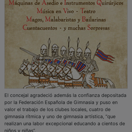
niños y niñas”.
Más de 400 gimnastas en rítmica
La directora técnica de Gimnasia Rítmica de la
Federación Española,
Nancy Usero
, agradeció la
colaboración del Ayuntamiento y de la Federación de
Castilla-La Mancha para volver a celebrar una
competición en una ciudad donde, aseguró, “nos
sentimos siempre como en casa”.
PUBLICIDAD