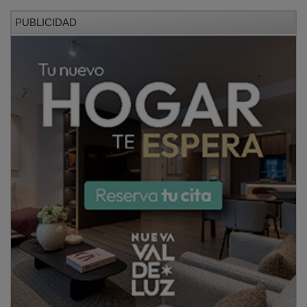
PUBLICIDAD
Engonga: “Queremos que Guadalajara siga siendo la
casa de la gimnasia”
El concejal de Deportes destacó la estrecha relación
que mantiene Guadalajara con estas disciplinas y
subrayó la apuesta municipal por atraer grandes
acontecimientos deportivos.
“Guadalajara tiene muchísima tradición en la
organización de campeonatos de gimnasia rítmica y
artística. Durante años ha sido su casa y ese es
también el objetivo que tenemos desde el
Ayuntamiento: que siga siendo así y que podamos
continuar acogiendo grandes campeonatos nacionales
e internacionales”, afirmó.
Engonga enmarcó estas competiciones dentro de la
estrategia deportiva municipal desarrollada en los