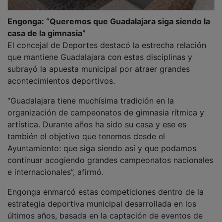
últimos años, basada en la captación de eventos de
primer nivel para que el Palacio Multiusos “vibre con
grandes espectáculos deportivos” y para acercar el
deporte de élite a la ciudadanía.
Más allá del impacto económico que supondrán para
hoteles, restaurantes y comercios, el edil insistió en el
valor formativo y motivacional de estos campeonatos.
“Estoy convencido de que organizar campeonatos de
España de gimnasia rítmica o artística puede hacer
que cualquier joven de Guadalajara se anime a
practicar este deporte o mejore viendo a sus grandes
referentes competir aquí”, señaló.
PUBLICIDAD