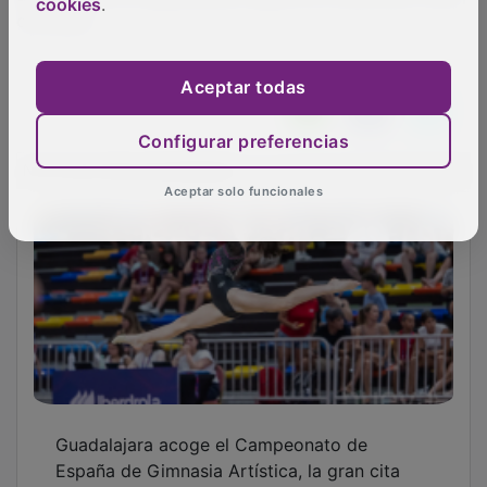
España de Gimnasia Artística, la gran cita
cookies
.
nacional de esta disciplina
Aceptar todas
Configurar preferencias
Aceptar solo funcionales
El III Open Memorial María Herranz Gómez
reúne en Cabanillas del Campo a 21 clubes
de toda España