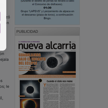
que
ganizó
o con
PUBLICIDAD
ron
ejala
as
s; le
),