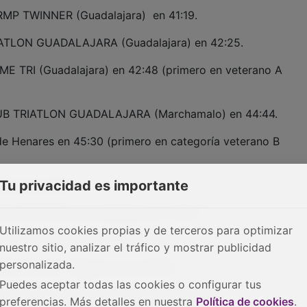
MP TWINNER (Guadalajara) en 41:19.
ATLON GUADALAJARA (Guadalajara) en 42:25.
E TRI (Guadalajara) en 42:48 (primero en veterano A
UB TRIATLON GUADALAJARA (Marchamalo) en 44:44.
e Henares en 45:30 (primero en categoría veterano B
Tu privacidad es importante
vera en 45:31.
E PEÑARANDA (Guadalajara) en 45:47.
Utilizamos cookies propias y de terceros para optimizar
ISMO BRIHUEGA (Marchamalo) en 46:03.
nuestro sitio, analizar el tráfico y mostrar publicidad
personalizada.
PECIALIZED (Sigüenza) en 46:08.
Puedes aceptar todas las cookies o configurar tus
TOR MP TWINNER (Guadalajara) en 46:13.
preferencias. Más detalles en nuestra
Política de cookies
.