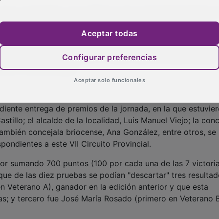
 de lo recaudado a los objetivos de la Campaña Solidaria 
vas de Brihuega a favor de varios proyectos solidarios. Y
Aceptar todas
n una mañana agradable pese a las bajas temperaturas, or
riores desde juvenil y cadete tanto masculino como femenin
Configurar preferencias
alevín, benjamín, promoción e incluso para los denominados
vieron muy animadas.
Aceptar solo funcionales
diente entrega de premios de la jornada, en la que estuvie
tillo; el alcalde de la localidad, Luis Manuel Viejo; la conc
ambién concejala briocense, Ana González, entre otros, se
pondientes a este VII Circuito Provincial.
dor sumando 700 puntos (100 por cada una de las 7 victori
ue de las diez pruebas se podían "descartar" tres resultado
n Veterano A), ganador en la edición anterior y que esta
s; y tercero fue José María Rosado (primero en Veterano B