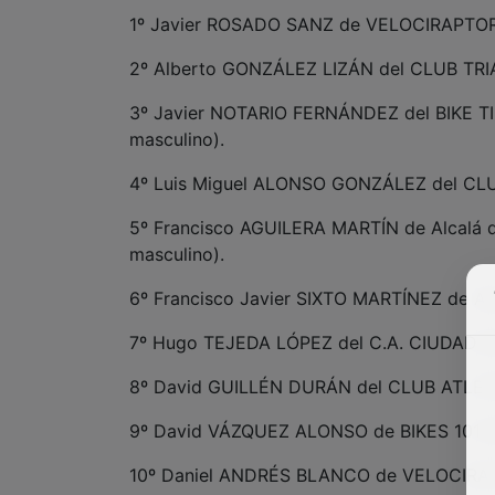
1º Javier ROSADO SANZ de VELOCIRAPTOR
2º Alberto GONZÁLEZ LIZÁN del CLUB TRI
3º Javier NOTARIO FERNÁNDEZ del BIKE TIM
masculino).
4º Luis Miguel ALONSO GONZÁLEZ del CL
5º Francisco AGUILERA MARTÍN de Alcalá d
masculino).
6º Francisco Javier SIXTO MARTÍNEZ de Alo
7º Hugo TEJEDA LÓPEZ del C.A. CIUDAD D
8º David GUILLÉN DURÁN del CLUB ATLET
9º David VÁZQUEZ ALONSO de BIKES 101 S
10º Daniel ANDRÉS BLANCO de VELOCIRAP