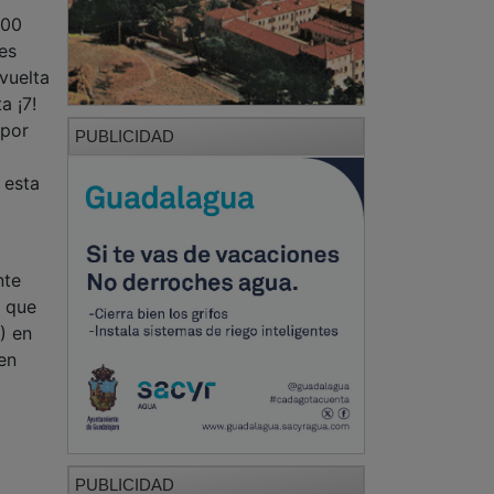
000
es
vuelta
a ¡7!
 por
PUBLICIDAD
 esta
nte
s que
) en
en
PUBLICIDAD