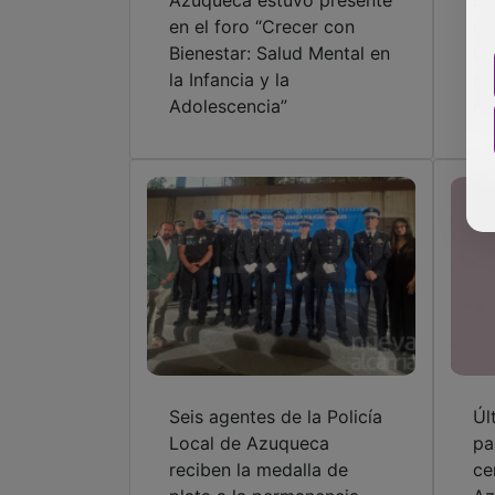
Azuqueca estuvo presente
Lo
en el foro “Crecer con
pa
Bienestar: Salud Mental en
ti
la Infancia y la
pa
Adolescencia”
ma
Seis agentes de la Policía
Úl
Local de Azuqueca
pa
reciben la medalla de
ce