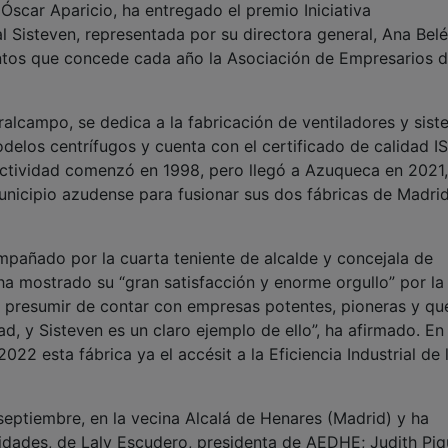
Óscar Aparicio, ha entregado el premio Iniciativa
l Sisteven, representada por su directora general, Ana Bel
ntos que concede cada año la Asociación de Empresarios d
iralcampo, se dedica a la fabricación de ventiladores y sis
odelos centrífugos y cuenta con el certificado de calidad I
ctividad comenzó en 1998, pero llegó a Azuqueca en 2021,
unicipio azudense para fusionar sus dos fábricas de Madri
pañado por la cuarta teniente de alcalde y concejala de
ha mostrado su “gran satisfacción y enorme orgullo” por la
 presumir de contar con empresas potentes, pioneras y qu
ad, y Sisteven es un claro ejemplo de ello”, ha afirmado. En
022 esta fábrica ya el accésit a la Eficiencia Industrial de 
septiembre, en la vecina Alcalá de Henares (Madrid) y ha
ridades, de Laly Escudero, presidenta de AEDHE; Judith Piq