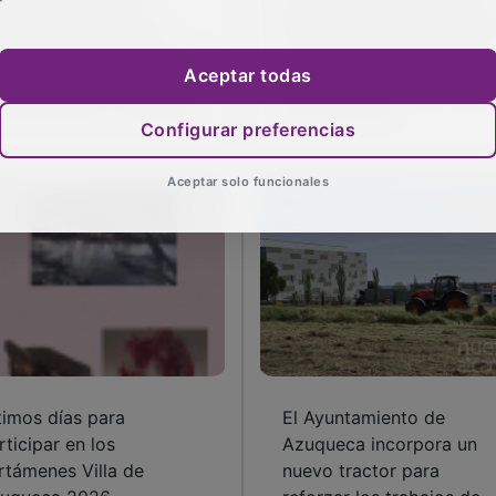
s propietarios de
El PP denuncia “dejadez
rcelas en Azuqueca
absoluta” en Vallehermos
enen hasta el 31 de mayo
y anuncia que llevará las
Aceptar todas
ra acometer labores de
quejas vecinales al Pleno
ntenimiento y limpieza
de Azuqueca
Configurar preferencias
Aceptar solo funcionales
timos días para
El Ayuntamiento de
rticipar en los
Azuqueca incorpora un
rtámenes Villa de
nuevo tractor para