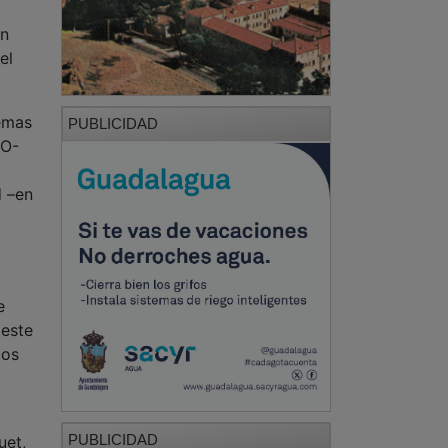
én
el
temas
PUBLICIDAD
SO-
d –en
e
 este
los
PUBLICIDAD
uet,