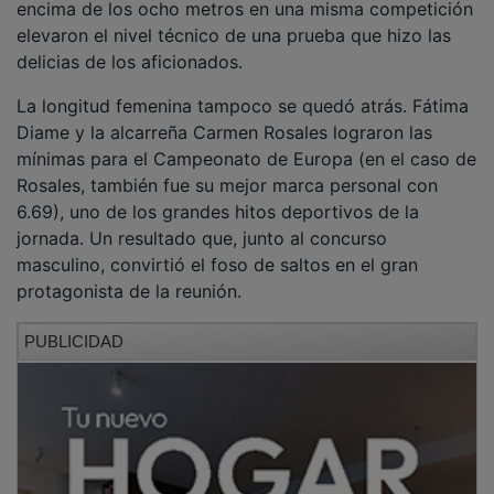
elevaron el nivel técnico de una prueba que hizo las
delicias de los aficionados.
La longitud femenina tampoco se quedó atrás. Fátima
Diame y la alcarreña Carmen Rosales lograron las
mínimas para el Campeonato de Europa (en el caso de
Rosales, también fue su mejor marca personal con
6.69), uno de los grandes hitos deportivos de la
jornada. Un resultado que, junto al concurso
masculino, convirtió el foso de saltos en el gran
protagonista de la reunión.
PUBLICIDAD
El director del meeting, Mario Peinado, realizó un
balance muy positivo de esta edición especial. “En
general fue un balance positivo, con buen ambiente de
público, atletas y buenos tiempos”, destacó tras una
jornada que volvió a consolidar a Guadalajara como