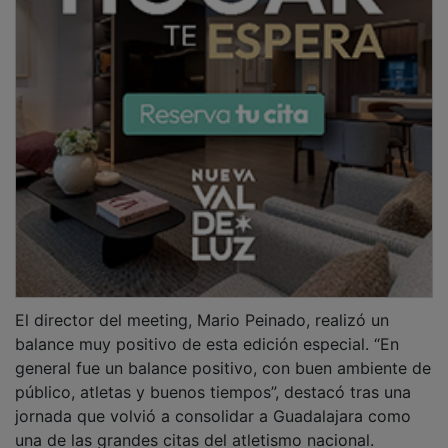
una de las grandes citas del atletismo nacional.
Las carreras también dejaron actuaciones
sobresalientes. El andorrano Pol Moya estableció un
nuevo récord nacional de Andorra en los 800 metros,
mientras que el colombiano Pedro Alejandro Marín
batió el récord nacional de Colombia en los 3.000
metros con un registro de 8:01.14.
Marín se impuso en los 3.000 por delante de
Abdurrahman Gediklioglu (8:03.62) y del atleta local
Jaime Migallón, del CA Unión Guadalajara, tercero con
una destacada marca de 8:07.73.
En los 100 metros masculinos, Franquelo Pérez se
llevó la victoria con un excelente tiempo de 10.33,
seguido de Óscar Izquierdo Valentín (10.62) y
Noureddine Hadid (10.69). Entre las mujeres destacó
Oluwapelumi Motunrayo Jegede Oginni, vencedora de
una de las series con 12.25.