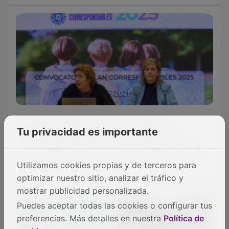
PSOE Guadalajara impulsa jornadas
informativas para profundizar sobre las
Tu privacidad es importante
novedades del Plan Corresponsables para el
año próximo
Utilizamos cookies propias y de terceros para
optimizar nuestro sitio, analizar el tráfico y
mostrar publicidad personalizada.
Puedes aceptar todas las cookies o configurar tus
preferencias. Más detalles en nuestra
Política de