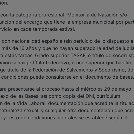
ión.
con la categoría profesional “Monitor-a de Natación y/o
 función del encargo que tiene la empresa municipal por par
rvicio en cada temporada estival.
con nacionalidad española (sin perjuicio de lo dispuesto e
e más de 16 años y que no hayan superado la edad de jubila
ra estas tareas: Grado superior TASAF, o título de socorrist
ión se exige título federativo, o uno superior que habilit
xige título de la Federación de Salvamento y Socorrismo, de
 de condiciones puede consultarse en el documento de bases.
ara presentarse al proceso hasta el miércoles 29 de mayo,
nexo de las Bases, así como copia del DNI, currículum
n de la Vida Laboral, documentación que acredite la titulac
 naturaleza sexual, y cualquier otra documentación que acre
io y resto de condiciones laborales se establece según el