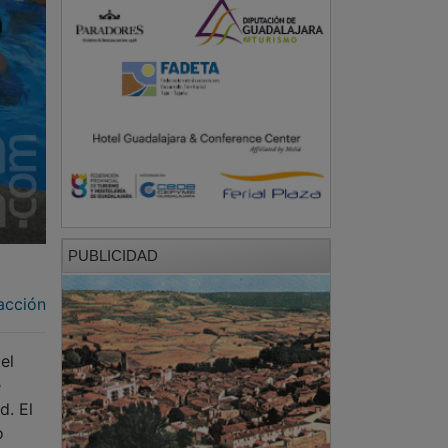
PUBLICIDAD
acción
el
e
d. El
o