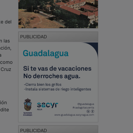
te del
PUBLICIDAD
n las
ción,
a
e como
 Cruz
ión
dite
PUBLICIDAD