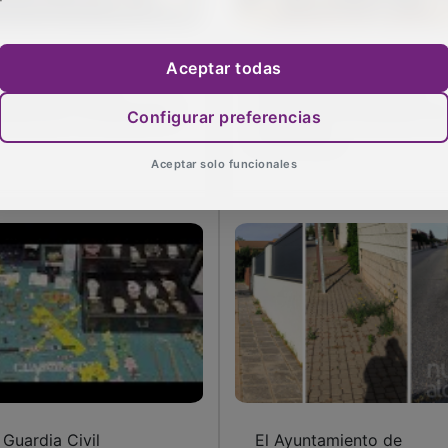
banillas celebra el Día
Visita a las Cortes de C
Aceptar todas
 Europa con una
de las asociaciones de
uesta por la educación
mujeres y de jubilados d
Configurar preferencias
Cabanillas
Aceptar solo funcionales
 Guardia Civil
El Ayuntamiento de