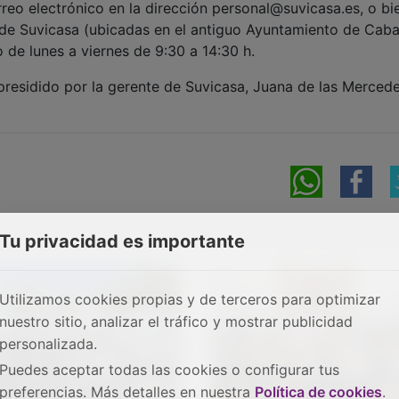
eo electrónico en la dirección personal@suvicasa.es, o bi
 de Suvicasa (ubicadas en el antiguo Ayuntamiento de Caban
o de lunes a viernes de 9:30 a 14:30 h.
 presidido por la gerente de Suvicasa, Juana de las Merced
Tu privacidad es importante
Utilizamos cookies propias y de terceros para optimizar
nuestro sitio, analizar el tráfico y mostrar publicidad
personalizada.
Puedes aceptar todas las cookies o configurar tus
preferencias. Más detalles en nuestra
Política de cookies
.