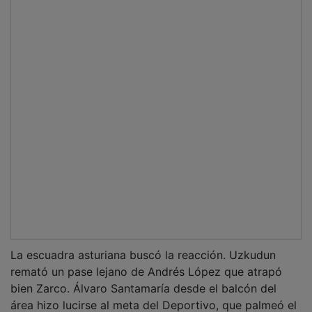
área hizo lucirse al meta del Deportivo, que palmeó el
cuero para enviarlo a córner. El saque de esquina lo
ejecutó Osky desde la derecha y Andrés López,
entrando al primer palo, peinó hacia atrás para
establecer el empate a uno cuatro minutos después.
PUBLICIDAD