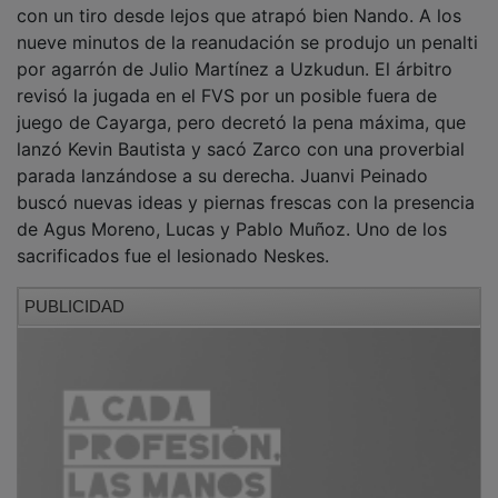
Los cambios acentuaron el dominio del Deportivo.
Unax mandó alto un lanzamiento frontal y botó una
falta que remató Ablanque, opción que desbarató la
zaga local junto al palo. David Amigo cogió un
despeje en el pico del área y su golpeo lo atrapó
Nando con seguridad.