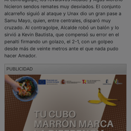
El tiempo añadido fue de asedio del Dépor sobre el
área local, insistencia que acabó teniendo premio en el
minuto 94 con un penalti de Adri Gómez a Gallardo.
No lo apreció el árbitro en primera instancia, pero, tras
la revisión en el FVS, señaló la pena máxima, que
transformó Unax, tres minutos después, engañando a
Nando, con salto a lo Oyarzabal incluido, y que supuso
el empate final.
PUBLICIDAD