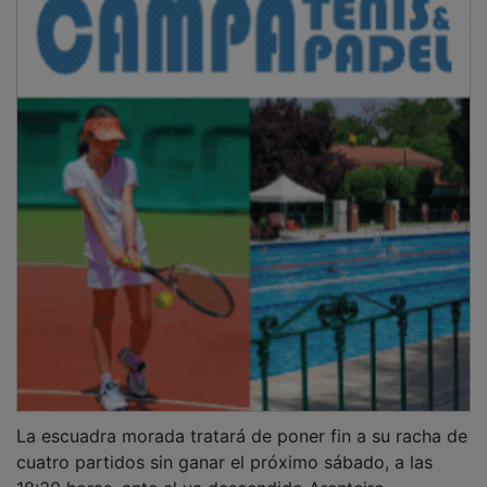
18:30 horas, ante el ya descendido Arenteiro.
LA FICHA
Real Avilés
: Nando; Eze (Guzmán, min. 46), Babin,
Andrés López, Osky; Quicala (Alcalde, min. 69), Kevin
Bautista (Gete, min. 90), Adri Gómez, Cayarga (Víctor,
min. 90); Álvaro Santamaría (Rubio, min. 69) y
Uzkudun.
CD Guadalajara
: Zarco; Dani Gallardo, Ablanque, Jorge
Casado, Kike Cadete (Lucas, min. 65), Julio Martínez
(Agus Moreno, min. 65); Unax, Miki (Aarón, min. 87),
Tavares (Samu Mayo, min. 76); Neskes (Pablo Muñoz,
min. 65) y David Amigo.
Árbitro
: Cueto Amigo (Comité castellano y leonés).
Enseñó tarjeta amarilla a Adri Gómez, Eze, Kevin
Bautista, Quicala, Uzkudun; Ablanque, Kike Cadete,
Julio Martínez y Samu Mayo.