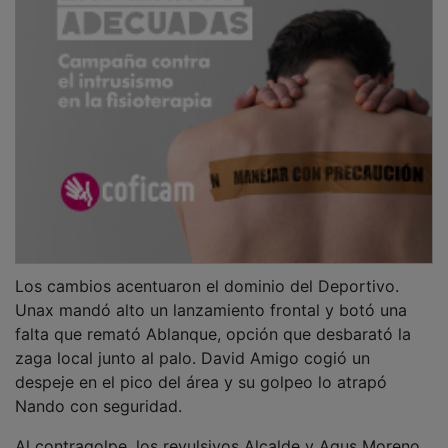
Al contragolpe, los revulsivos Alcalde y Agus Moreno
hicieron sendos remates muy desviados. El conjunto
alcarreño siguió al ataque y Unax dio un gran pase a
Samu Mayo, quien, entre centrales, disparó muy
cruzado. Al contragolpe, Alcalde robó un balón y lo
sirvió a Kevin Bautista, que compensó su error en el
penalti firmando un golazo, el 2-1, con un golpeo
desde más de veinte metros ante el que nada pudo
hacer Amador.
PUBLICIDAD