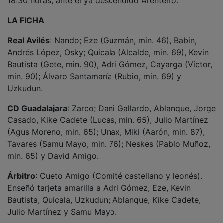
Goles
: 0-1 David Amigo (min. 5). 1-1 Andrés López
(min. 9). 2-1 Kevin Bautista (min. 86). 2-2 Unax, de
penalti (min. 97).
Campo
: Román Suárez Puerta. 4.008 espectadores.
NOTICIAS RELACIONADAS