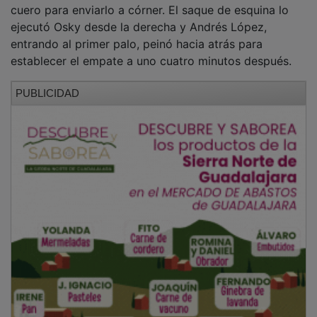
El tanto dejó aturdido al elenco de Juanvi Peinado.
Kevin Bautista probó desde la frontal del área con un
disparo alto tras un pase atrás de Quicala. Sin
embargo, Neskes robó un balón, centró a Unax y el
pase lo despejó la zaga local a córner. Gallardo, tras
otra recuperación, puso la pelota al corazón del área y
Neskes, desde el punto de penalti, remató con un
zurdazo cruzado al que respondió Nando con una
buena parada. Nuevamente Neskes, desde el balcón
del área, chutó muy alto, mientras que Julio Martínez
puso un cuero al área que no encontró rematador.
PUBLICIDAD