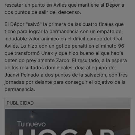
rescatar un punto en Avilés que mantiene al Dépor a
dos puntos de salir del descenso.
El Dépor "salvó" la primera de las cuatro finales que
tiene para lograr la permanencia con un empate de
indudable valor anímico en el difícil campo del Real
Avilés. Lo hizo con un gol de penalti en el minuto 96
que transformó Unax y que hizo bueno el que había
detenido previamente Zarco. El resultado, a la espera
de los resultados dominicales, deja al equipo de
Juanvi Peinado a dos puntos de la salvación, con tres
jornadas por delante para conseguir el objetivo de la
permanencia.
PUBLICIDAD
El primer acto tuvo un arranque fulgurante. El equipo
alcarreño salió al ataque en el Román Suárez Puerta,
aunque la primera ocasión fue local, con un tiro frontal
de Uzkudun que blocó bien Amador. Le respondió