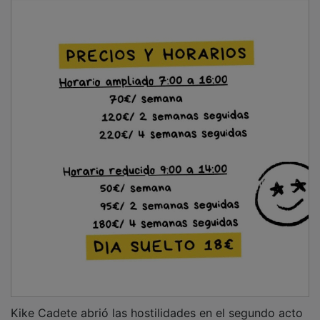
Kike Cadete abrió las hostilidades en el segundo acto
con un tiro desde lejos que atrapó bien Nando. A los
nueve minutos de la reanudación se produjo un penalti
por agarrón de Julio Martínez a Uzkudun. El árbitro
revisó la jugada en el FVS por un posible fuera de
juego de Cayarga, pero decretó la pena máxima, que
lanzó Kevin Bautista y sacó Zarco con una proverbial
parada lanzándose a su derecha. Juanvi Peinado
buscó nuevas ideas y piernas frescas con la presencia
de Agus Moreno, Lucas y Pablo Muñoz. Uno de los
sacrificados fue el lesionado Neskes.
PUBLICIDAD