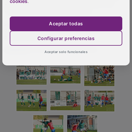
Bruno, Antonio (Villacañas). Expulsó a Bruno, del
cookies
.
Villacañas, por doble cartulina amarilla.
Goles
:
1-0
, min. 26, Ballesteros;
1-1
, min. 43, Antonio.
Aceptar todas
2-1
, min. 52, Josemi;
3-1
, min. 54, Cristian Fernández.
3-2
, min. 66, Antonio.
Configurar preferencias
Incidencias
: La Solana. 450 espectadores.
Aceptar solo funcionales