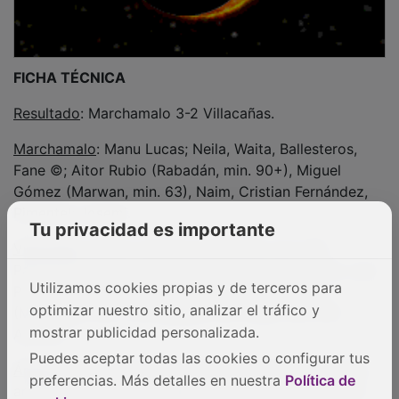
FICHA TÉCNICA
Resultado
: Marchamalo 3-2 Villacañas.
Marchamalo
: Manu Lucas; Neila, Waita, Ballesteros,
Fane ©; Aitor Rubio (Rabadán, min. 90+), Miguel
Gómez (Marwan, min. 63), Naim, Cristian Fernández,
Pimentel; Josemi.
Tu privacidad es importante
Villacañas
: Ángel; Colastra (Cañadilla, min. 87),
Panocha ©, Iborra (Raúl Sánchez, min.87), Bruno, Luis
Prados; Carlos, Conte (Francesc, min. 61); Erik
Utilizamos cookies propias y de terceros para
(Mamadou, min. 73), Madalín (Lin Chao, min. 87),
optimizar nuestro sitio, analizar el tráfico y
Antonio.
mostrar publicidad personalizada.
Árbitro
: Alexis Sánchez de la Nieta. Mostró cartulina
Puedes aceptar todas las cookies o configurar tus
amarilla a Aitor Rubio (Marchamalo) y a Luis Prados.
preferencias. Más detalles en nuestra
Política de