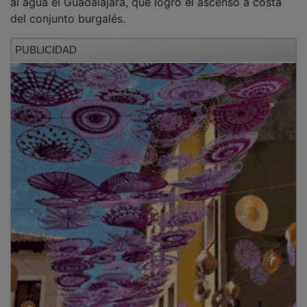
Ficha:
UBU San Pablo Burgos
: Elcio, Adrián Sánchez, Jaime
González (3, 1p.), Martins, Espinosa (1), Casanova (1) y
Ernesto López (4) -siete inicial-, Lloria (p.s.), Álex
Chan (4, 3p.), Moreira (1), Domingo (4), Pablo Gómez
(1), Javi Rodríguez (4), Talens y Maidana.
Impulse BM Guadalajara:
Forns, Simón, Catalina,
Mielczarski (5), Sladkowski (1), Gorostidi y Lombardi
(5) -siete inicial-, Nico García (p.s), Chiuffa (4, 3p.),
Llorens, Poveda, Dorado (1), Serradilla (3), Moreno y
Jódar (1).
Árbitros:
Hoz Fernández y Riloba Pereda (Colegio
cántabro). Excluyeron dos minutos a los jugadores