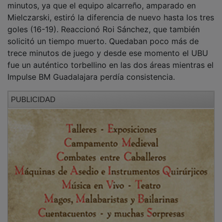
La escuadra burgalesa noqueó con un 7-0 al conjunto
guadalajareño, que estuvo diez minutos sin conseguir
perforar la portería defendida por un inmenso Lloria
(23-19). La afición local, entregada a sus jugadores,
llevó en volandas al UBU San Pablo Burgos. Ahora
debe ser la hinchada que llenará el David Santamaría
la que guíe al conjunto de Requena a una remontada
que permita conservar la categoría. Ambos equipos ya
se vieron las caras en un encuentro decisivo la
campaña pasada. En aquella ocasión se llevó el gato