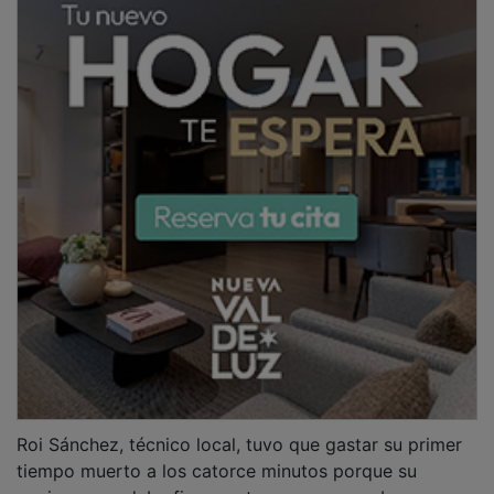
equipo no andaba fino en ataque y empezaba a
desesperarse ante la solidez defensiva del cuadro
alcarreño.
El Guadalajara concedió un gol cada cinco minutos y
esa solidez defensiva desesperó a los anfitriones. La
efectividad goleadora de Lombardi en los primeros
minutos la continuó Chiuffa desde los siete metros. Y
después tomó el relevo Serradilla (5-10).
Para entonces ya ocupaba la portería del conjunto
burgalés el experimentado Lloria, ante los problemas
físicos de Elcio, que fue quien salió en el siete titular.
El meta vigués estuvo más acertado que su
compañero y permitió a las huestes cidianas reducir la
diferencia (7-10).
Serradilla y Chiuffa volvieron a anotar para el
Guadalajara y Forns siguió dando seguridad al