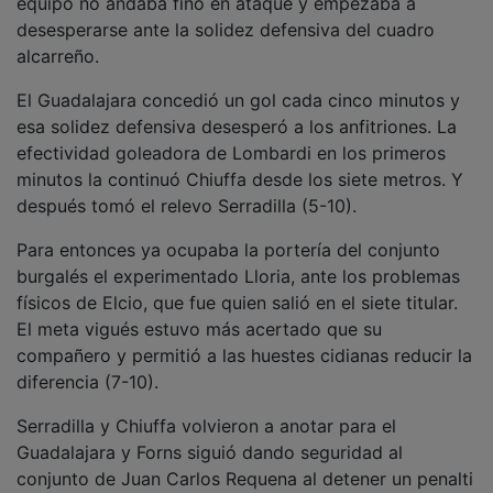
conjunto de Juan Carlos Requena al detener un penalti
a Jaime González (8-12).
Javi Rodríguez acortó la diferencia y Dorado puso la
guinda a una gran primera parte de la escuadra
guadalajareña, que enfiló el camino de los vestuarios
con el tanteador a su favor (9-13).
Sin embargo, todo se torció, pese a un buen inicio,
tras el intermedio. Después de unos minutos de
intercambio de goles (13-17), el equipo cidiano cerró
su portería con un Lloria espectacular, que
complementó entre las maderas el impresionante
trabajo de todos sus compañeros a la hora de frenar
los ataques del cuadro morado.
Un parcial de 3-0 hizo que Juan Carlos Requena
parase el juego. Sus jugadores se estaban quedando
sin ideas en ataque y había que refrescar conceptos.