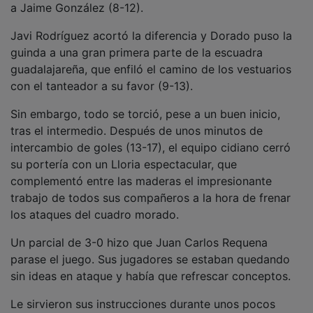
Le sirvieron sus instrucciones durante unos pocos
minutos, ya que el equipo alcarreño, amparado en
Mielczarski, estiró la diferencia de nuevo hasta los tres
goles (16-19). Reaccionó Roi Sánchez, que también
solicitó un tiempo muerto. Quedaban poco más de
trece minutos de juego y desde ese momento el UBU
fue un auténtico torbellino en las dos áreas mientras el
Impulse BM Guadalajara perdía consistencia.
PUBLICIDAD