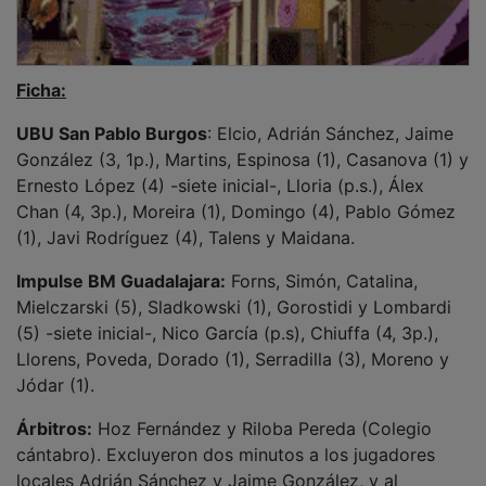
locales Adrián Sánchez y Jaime González, y al
visitante Llorens.
Marcador cada cinco minutos
: 2-2, 3-4, 3-6, 4-8, 7-11,
9-13 (descanso), 11-15, 14-17, 16-17, 19-19, 21-19, 24-
20.
Incidencias:
El Plantío. 1.800 espectadores.
NOTICIAS RELACIONADAS