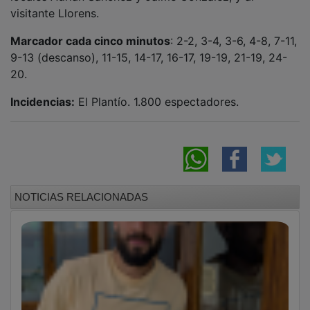
'Tito' Ablanque: "La sensación es que si el
salto al primer equipo no se daba ahora, no
se iba a dar nunca"
Sara Moreno, del Dépor al Dínamo