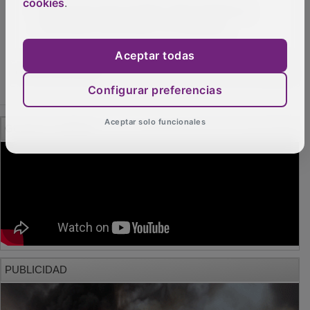
cookies
.
Tras actuar para el Papa, Siloé desata su
'Terrorismo Emocional' en Azuqueca
Aceptar todas
OTRAS NOTICIAS
Configurar preferencias
Aceptar solo funcionales
GUADA TV MEDIA
PUBLICIDAD