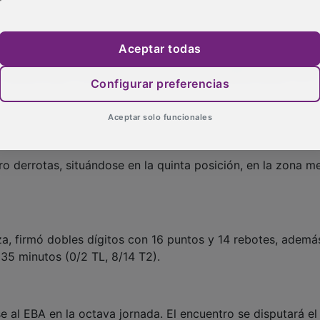
Aceptar todas
amanca (2), Alejandra Benito (3), María Hidalgo (0), Itziar T
, Sandra Sanz (16), Duna Regalado (13), Natalia Moya (12) 
Configurar preferencias
Aceptar solo funcionales
tro derrotas, situándose en la quinta posición, en la zona m
za, firmó dobles dígitos con 16 puntos y 14 rebotes, ademá
 35 minutos (0/2 TL, 8/14 T2).
se al EBA en la octava jornada. El encuentro se disputará el