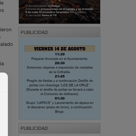
de
os
dieron
PUBLICIDAD
a
galado
ia
PUBLICIDAD