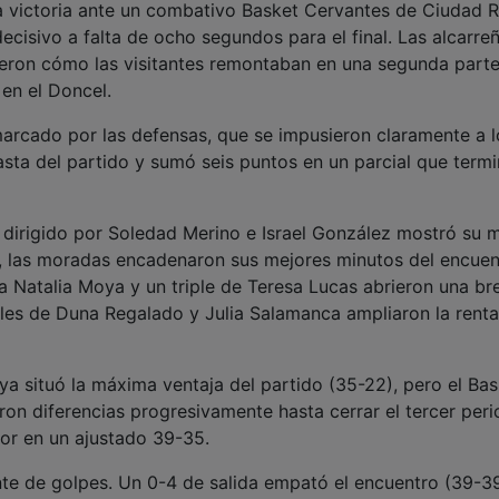
ida victoria ante un combativo Basket Cervantes de Ciudad R
ecisivo a falta de ocho segundos para el final. Las alcarreñ
vieron cómo las visitantes remontaban en una segunda part
 en el Doncel.
rcado por las defensas, que se impusieron claramente a l
sta del partido y sumó seis puntos en un parcial que term
dirigido por Soledad Merino e Israel González mostró su 
do, las moradas encadenaron sus mejores minutos del encuen
a Natalia Moya y un triple de Teresa Lucas abrieron una br
ales de Duna Regalado y Julia Salamanca ampliaron la renta
oya situó la máxima ventaja del partido (35-22), pero el Ba
ron diferencias progresivamente hasta cerrar el tercer per
or en un ajustado 39-35.
nte de golpes. Un 0-4 de salida empató el encuentro (39-39