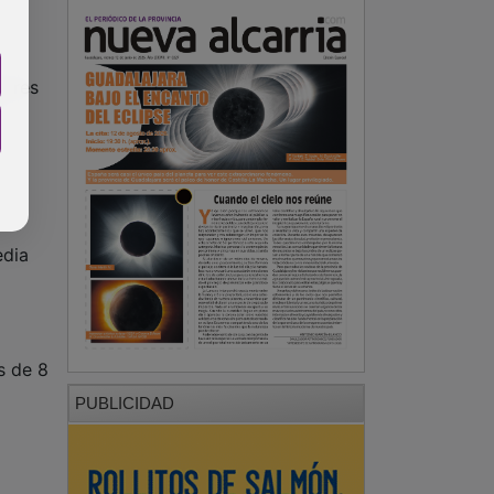
orres
y
edia
s de 8
PUBLICIDAD