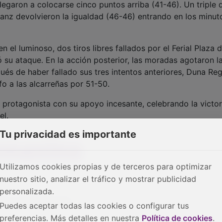
llegaron a colocarse cinco puntos arriba (41-46). Un triple 
anz devolvieron la igualdad (46-46) entrando en los minut
 el luminoso, dos tiros libres fallados por el Ferial Plaza 
 su ataque. En la acción posterior, las moradas agotaron l
ués de haber fallado sus tres intentos anteriores, Duna Re
nfo a las alcarreñas por 51-50.
er protagonista con su apoyo incesante, celebrando la victor
el.
Tu privacidad es importante
Utilizamos cookies propias y de terceros para optimizar
nuestro sitio, analizar el tráfico y mostrar publicidad
personalizada.
ntes Ciudad Real 50
Puedes aceptar todas las cookies o configurar tus
preferencias. Más detalles en nuestra
Política de cookies
.