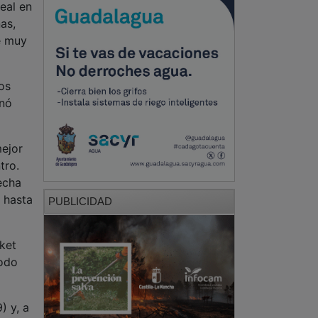
eal en
as,
e muy
os
inó
mejor
tro.
echa
 hasta
PUBLICIDAD
sket
iodo
) y, a