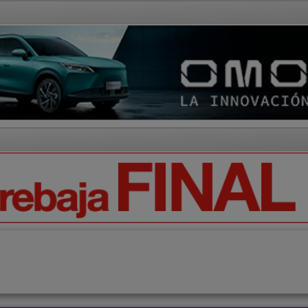
AD Y CULTURA
REGIÓN
DEPORTES
ECONOMÍA
OPIN
Cabanillas del Campo
Meco
Alcalá de Henares
Quer
Alover