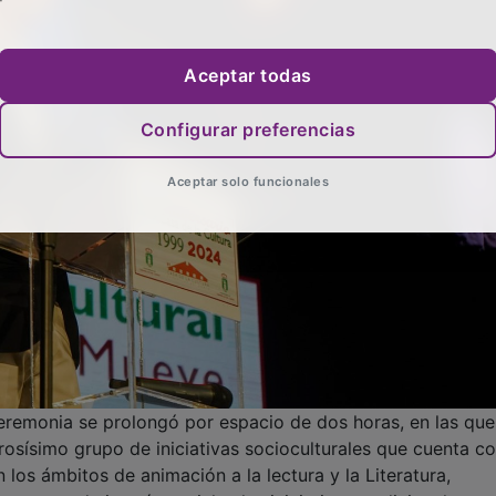
Aceptar todas
Configurar preferencias
Aceptar solo funcionales
 ceremonia se prolongó por espacio de dos horas, en las qu
osísimo grupo de iniciativas socioculturales que cuenta c
n los ámbitos de animación a la lectura y la Literatura,
uestas de interés social, y las iniciativas tradicionales y