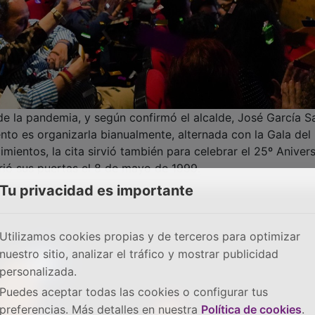
e la pandemia, y según confirmó el alcalde, José García Sa
ento es organizarla bianualmente, alternada con la Gala del
ientos, la cita sirvió también para celebrar el 25º Anivers
brió sus puertas el 8 de mayo de 1999.
Tu privacidad es importante
Utilizamos cookies propias y de terceros para optimizar
nuestro sitio, analizar el tráfico y mostrar publicidad
personalizada.
Puedes aceptar todas las cookies o configurar tus
preferencias. Más detalles en nuestra
Política de cookies
.