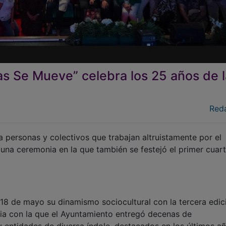
las Se Mueve” celebra los 25 años de 
Red
personas y colectivos que trabajan altruistamente por el
 una ceremonia en la que también se festejó el primer cuar
18 de mayo su dinamismo sociocultural con la tercera edic
nia con la que el Ayuntamiento entregó decenas de
 entidades de diversa índole, destacados en los últimos a
d de modo voluntario y altruista.