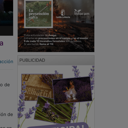
la
PUBLICIDAD
acción
to de
ión de
ños en