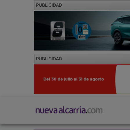
PUBLICIDAD
PUBLICIDAD
PORTADA
LOCAL
PROVINCIA
SOCIED
CORREDOR
Corredor
Azuqueca
Villanueva de la Torre