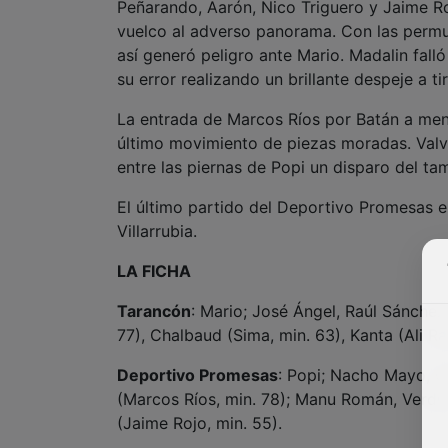
Peñarando, Aarón, Nico Triguero y Jaime Ro
vuelco al adverso panorama. Con las permut
así generó peligro ante Mario. Madalin falló
su error realizando un brillante despeje a ti
La entrada de Marcos Ríos por Batán a meno
último movimiento de piezas moradas. Valver
entre las piernas de Popi un disparo del ta
El último partido del Deportivo Promesas e
Villarrubia.
LA FICHA
Tarancón
: Mario; José Ángel, Raúl Sánche
77), Chalbaud (Sima, min. 63), Kanta (Ali Rad
Deportivo Promesas
: Popi; Nacho Mayo, Ga
(Marcos Ríos, min. 78); Manu Román, Verdú,
(Jaime Rojo, min. 55).