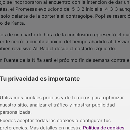
jo se incorporaron al encuentro con la intención de dar un
as, el Promesas evolucionó del 5-3-2 inicial al 4-3-3 aunq
 solo delante de la portería al contragolpe. Popi se resarci
ro de Kanta.
s de un cuarto de hora de la conclusión representó el qui
de cerró la cuenta al inicio del tiempo añadido al desviar
mbién revulsivo Ali Radjel desde el costado izquierdo.
n Fuente de la Niña será el próximo fin de semana contra e
Tu privacidad es importante
z, Gasco, Bóveda; Sebas, Naim; Madalin (Marco Recuenco, m
jel, min. 85); y Cabellud (Valverde, min. 77).
Utilizamos cookies propias y de terceros para optimizar
nuestro sitio, analizar el tráfico y mostrar publicidad
bino (Peñarando, min. 55), Fidalgo (Aarón, min. 55), Viti, 
personalizada.
 Expósito; Cayena (Nico Triguero, min. 55) y Nico Garraló
Puedes aceptar todas las cookies o configurar tus
preferencias. Más detalles en nuestra
Política de cookies
.