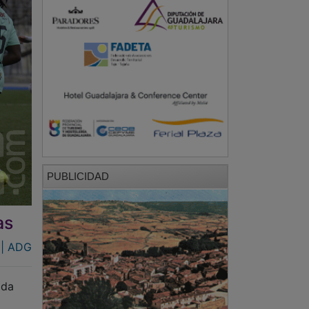
PUBLICIDAD
as
 | ADG
ada