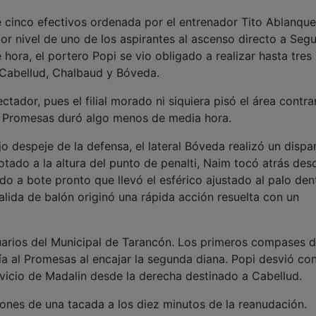
e cinco efectivos ordenada por el entrenador Tito Ablanque
r nivel de uno de los aspirantes al ascenso directo a Seg
 hora, el portero Popi se vio obligado a realizar hasta tres
 Cabellud, Chalbaud y Bóveda.
ctador, pues el filial morado ni siquiera pisó el área contra
del Promesas duró algo menos de media hora.
 despeje de la defensa, el lateral Bóveda realizó un dispa
ebotado a la altura del punto de penalti, Naim tocó atrás des
o a bote pronto que llevó el esférico ajustado al palo den
salida de balón originó una rápida acción resuelta con un
uarios del Municipal de Tarancón. Los primeros compases d
 al Promesas al encajar la segunda diana. Popi desvió con
rvicio de Madalin desde la derecha destinado a Cabellud.
iones de una tacada a los diez minutos de la reanudación.