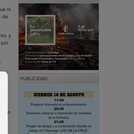
ue ni
ó de
nto y
 por
l
PUBLICIDAD
in.
Batán
n