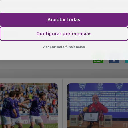
). Enseñó tarjeta amarilla al local Ali Radjel y a los visita
Aceptar todas
 propia puerta (min. 49). 3-0 Valverde (min. 91).
Configurar preferencias
ctadores.
Aceptar solo funcionales